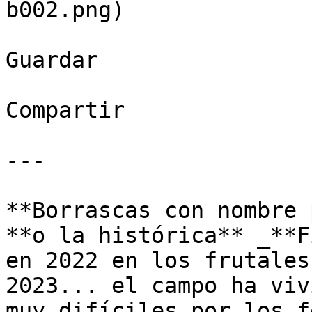
b002.png)

Guardar

Compartir

---

**Borrascas con nombre 
**o la histórica** _**F
en 2022 en los frutales
2023... el campo ha viv
muy difíciles por los f