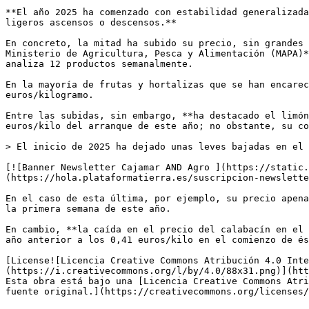
**El año 2025 ha comenzado con estabilidad generalizada
ligeros ascensos o descensos.** 

En concreto, la mitad ha subido su precio, sin grandes 
Ministerio de Agricultura, Pesca y Alimentación (MAPA)*
analiza 12 productos semanalmente.

En la mayoría de frutas y hortalizas que se han encarec
euros/kilogramo.

Entre las subidas, sin embargo, **ha destacado el limón
euros/kilo del arranque de este año; no obstante, su co
> El inicio de 2025 ha dejado unas leves bajadas en el 
[![Banner Newsletter Cajamar AND Agro ](https://static.
(https://hola.plataformatierra.es/suscripcion-newslette
En el caso de esta última, por ejemplo, su precio apena
la primera semana de este año.

En cambio, **la caída en el precio del calabacín en el 
año anterior a los 0,41 euros/kilo en el comienzo de és
[License![Licencia Creative Commons Atribución 4.0 Inte
(https://i.creativecommons.org/l/by/4.0/88x31.png)](htt
Esta obra está bajo una [Licencia Creative Commons Atri
fuente original.](https://creativecommons.org/licenses/