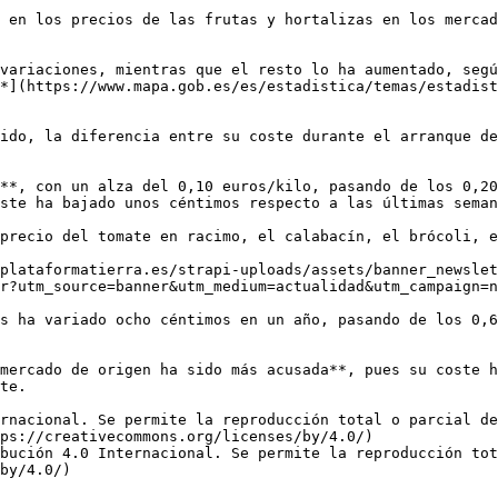
 en los precios de las frutas y hortalizas en los mercad
variaciones, mientras que el resto lo ha aumentado, segú
*](https://www.mapa.gob.es/es/estadistica/temas/estadist
ido, la diferencia entre su coste durante el arranque de
**, con un alza del 0,10 euros/kilo, pasando de los 0,20
ste ha bajado unos céntimos respecto a las últimas seman
precio del tomate en racimo, el calabacín, el brócoli, e
plataformatierra.es/strapi-uploads/assets/banner_newslet
r?utm_source=banner&utm_medium=actualidad&utm_campaign=n
s ha variado ocho céntimos en un año, pasando de los 0,6
mercado de origen ha sido más acusada**, pues su coste h
te.

rnacional. Se permite la reproducción total o parcial d
ps://creativecommons.org/licenses/by/4.0/)  

bución 4.0 Internacional. Se permite la reproducción tot
by/4.0/)
