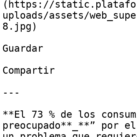
(https://static.platafo
uploads/assets/web_supe
8.jpg)

Guardar

Compartir

---

**El 73 % de los consum
preocupado**_**” por el
un problema que requier