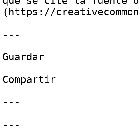
que se cite la fuente o
(https://creativecommon
---

Guardar

Compartir

---

---
