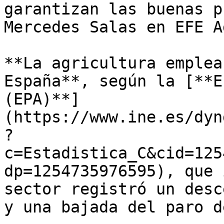
garantizan las buenas p
Mercedes Salas en EFE Ag
**La agricultura emplea
España**, según la [**E
(EPA)**]
(https://www.ine.es/dyn
?
c=Estadistica_C&cid=125
dp=1254735976595), que 
sector registró un desc
y una bajada del paro d