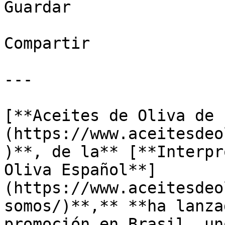
Guardar

Compartir

---

[**Aceites de Oliva de 
(https://www.aceitesdeo
)**, de la** [**Interpr
Oliva Español**]
(https://www.aceitesdeo
somos/)**,** **ha lanza
promoción en Brasil, un