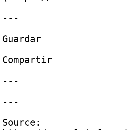
---

Guardar

Compartir

---

---

Source: 