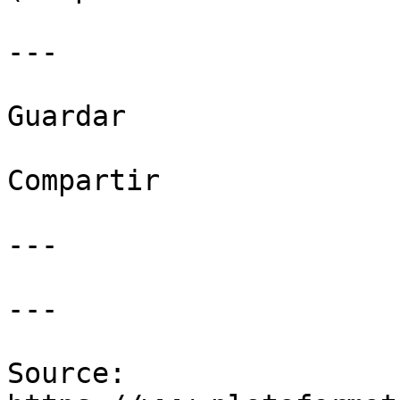
---

Guardar

Compartir

---

---

Source: 