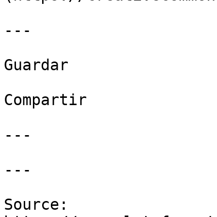
---

Guardar

Compartir

---

---

Source: 