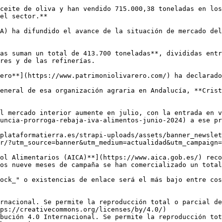
ceite de oliva y han vendido 715.000,38 toneladas en los
el sector.**

A) ha difundido el avance de la situación de mercado del
as suman un total de 413.700 toneladas**, divididas entr
res y de las refinerías.

ero**](https://www.patrimoniolivarero.com/) ha declarado
eneral de esa organización agraria en Andalucía, **Crist
l mercado interior aumente en julio, con la entrada en 
uncia-prorroga-rebaja-iva-alimentos-junio-2024) a ese pr
plataformatierra.es/strapi-uploads/assets/banner_newslet
r/?utm_source=banner&utm_medium=actualidad&utm_campaign=
ol Alimentarios (AICA)**](https://www.aica.gob.es/) reco
os nueve meses de campaña se han comercializado un total
ock_" o existencias de enlace será el más bajo entre cos
rnacional. Se permite la reproducción total o parcial d
ps://creativecommons.org/licenses/by/4.0/)  

bución 4.0 Internacional. Se permite la reproducción tot