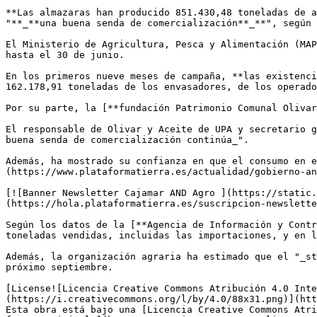
**Las almazaras han producido 851.430,48 toneladas de a
"**_**una buena senda de comercialización**_**", según 
El Ministerio de Agricultura, Pesca y Alimentación (MAP
hasta el 30 de junio.

En los primeros nueve meses de campaña, **las existenci
162.178,91 toneladas de los envasadores, de los operado
Por su parte, la [**fundación Patrimonio Comunal Olivar
El responsable de Olivar y Aceite de UPA y secretario g
buena senda de comercialización continúa_".

Además, ha mostrado su confianza en que el consumo en e
(https://www.plataformatierra.es/actualidad/gobierno-an
[![Banner Newsletter Cajamar AND Agro ](https://static.
(https://hola.plataformatierra.es/suscripcion-newslette
Según los datos de la [**Agencia de Información y Contr
toneladas vendidas, incluidas las importaciones, y en l
Además, la organización agraria ha estimado que el "_st
próximo septiembre.

[License![Licencia Creative Commons Atribución 4.0 Inte
(https://i.creativecommons.org/l/by/4.0/88x31.png)](htt
Esta obra está bajo una [Licencia Creative Commons Atri