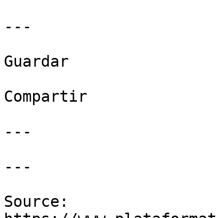
---

Guardar

Compartir

---

---

Source: 