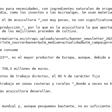
os para necesidades, con ingredientes naturales de orige
día, como los insectos o las microalgas. Se usan materia
 el de acuicultura "_son muy pocas, no son significativa
producción_", por lo que es la acuicultura la que aporta
 de los mejillones proceden de cultivo.

rmatierra.es/strapi-uploads/assets/banner_newsletter_202
r?utm_source=banner&utm_medium=actualidad&utm_campaign=n
e consume

23**, es el mayor productor de Europa, aunque, debido a 
 750,5 millones de euros.

stos de trabajo directos, el 85 % de carácter fijo

trabajo en zonas costeras y rurales "_donde a veces no h
ás acuicultura desarollan.

 mundial y, aunque pesquemos bastante, no es suficiente.