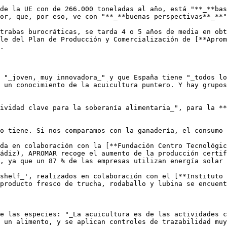
de la UE con de 266.000 toneladas al año, está "**_**bas
or, que, por eso, ve con "**_**buenas perspectivas**_**"
trabas burocráticas, se tarda 4 o 5 años de media en obt
le del Plan de Producción y Comercialización de [**Aprom
.

 "_joven, muy innovadora_" y que España tiene "_todos lo
 un conocimiento de la acuicultura puntero. Y hay grupos
ividad clave para la soberanía alimentaria_", para la **
o tiene. Si nos comparamos con la ganadería, el consumo 
da en colaboración con la [**Fundación Centro Tecnológic
ádiz), APROMAR recoge el aumento de la producción certif
, ya que un 87 % de las empresas utilizan energía solar 
shelf_', realizados en colaboración con el [**Instituto 
producto fresco de trucha, rodaballo y lubina se encuent
e las especies: "_La acuicultura es de las actividades c
 un alimento, y se aplican controles de trazabilidad muy