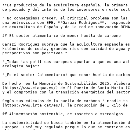
**La producción de la acuicultura española, la primera 
de pescado y del interés de los inversores en este sect
"_No conseguimos crecer, el principal problema son las 
una entrevista con EFE, **Garazi Rodríguez**, responsab
de acuicultura de España y de la red de innovación REMA
## El sector alimentario de menor huella de carbono

Garazi Rodríguez subraya que la acuicultura española es
kilómetros de costa, grandes ríos con calidad de agua y
perspectivas son positivas_".

"_Todas las políticas europeas apuntan a que es una act
ecológica baja**.

"_Es el sector (alimentario) que menor huella de carbon
De hecho, en la Memoria de Sostenibilidad 2025, elabora
(https://www.ctaqua.es/) de El Puerto de Santa María (C
y el compromiso con la transición energética del sector
Según sus cálculos de la huella de carbono '_cradle-to-
(https://www.irta.cat/es/), la producción de 1 kilo de 
## Alimentación sostenible, de insectos a microalgas

La sostenibilidad se busca también en la alimentación d
Europea. Está muy regulada porque lo que se contiene es