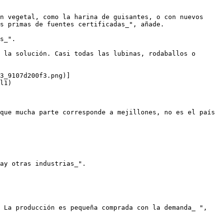
n vegetal, como la harina de guisantes, o con nuevos 
s primas de fuentes certificadas_", añade.

s_".

 la solución. Casi todas las lubinas, rodaballos o 
3_9107d200f3.png)]
l1)

que mucha parte corresponde a mejillones, no es el país 
ay otras industrias_".

 La producción es pequeña comprada con la demanda_ ", 