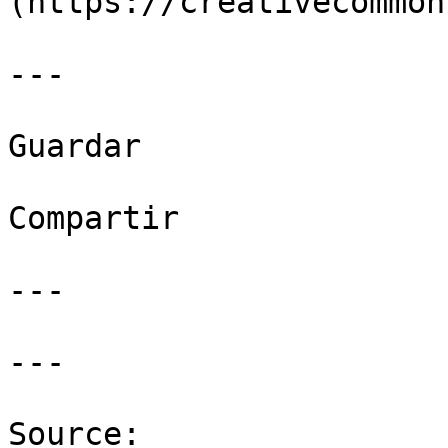
(https://creativecommon
---

Guardar

Compartir

---

---

Source: 