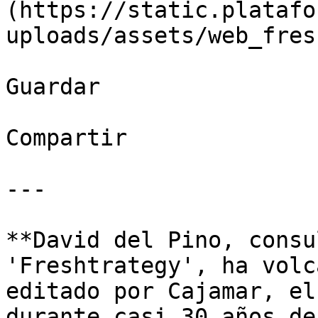
(https://static.platafo
uploads/assets/web_fres
Guardar

Compartir

---

**David del Pino, consu
'Freshtrategy', ha volc
editado por Cajamar, el
durante casi 30 años de