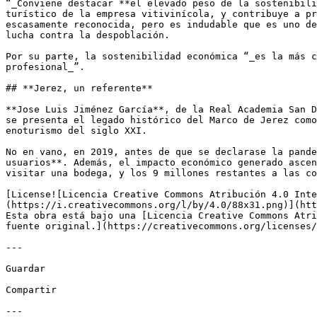
“_Conviene destacar **el elevado peso de la sostenibili
turístico de la empresa vitivinícola, y contribuye a pr
escasamente reconocida, pero es indudable que es uno de
lucha contra la despoblación. 

Por su parte, la sostenibilidad económica “_es la más c
profesional_”. 

## **Jerez, un referente** 

**Jose Luis Jiménez García**, de la Real Academia San D
se presenta el legado histórico del Marco de Jerez como
enoturismo del siglo XXI. 

No en vano, en 2019, antes de que se declarase la pande
usuarios**. Además, el impacto económico generado ascen
visitar una bodega, y los 9 millones restantes a las co
[License![Licencia Creative Commons Atribución 4.0 Inte
(https://i.creativecommons.org/l/by/4.0/88x31.png)](htt
Esta obra está bajo una [Licencia Creative Commons Atri
fuente original.](https://creativecommons.org/licenses/
---

Guardar

Compartir

---
