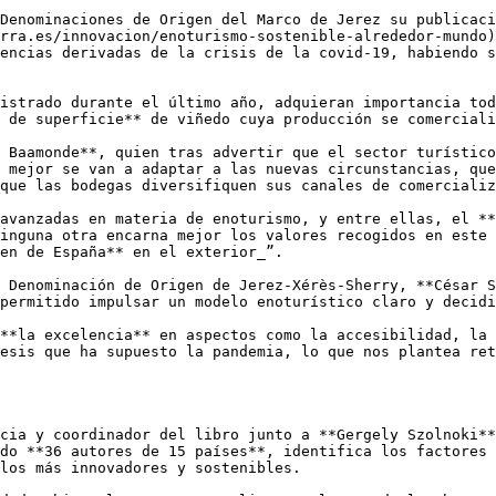
Denominaciones de Origen del Marco de Jerez su publicaci
rra.es/innovacion/enoturismo-sostenible-alrededor-mundo)
encias derivadas de la crisis de la covid-19, habiendo s
istrado durante el último año, adquieran importancia tod
 de superficie** de viñedo cuya producción se comerciali
 Baamonde**, quien tras advertir que el sector turístico
 mejor se van a adaptar a las nuevas circunstancias, que
que las bodegas diversifiquen sus canales de comercializ
avanzadas en materia de enoturismo, y entre ellas, el **
inguna otra encarna mejor los valores recogidos en este 
en de España** en el exterior_”.

 Denominación de Origen de Jerez-Xérès-Sherry, **César S
permitido impulsar un modelo enoturístico claro y decidi
**la excelencia** en aspectos como la accesibilidad, la 
esis que ha supuesto la pandemia, lo que nos plantea ret
cia y coordinador del libro junto a **Gergely Szolnoki**
do **36 autores de 15 países**, identifica los factores 
los más innovadores y sostenibles. 
