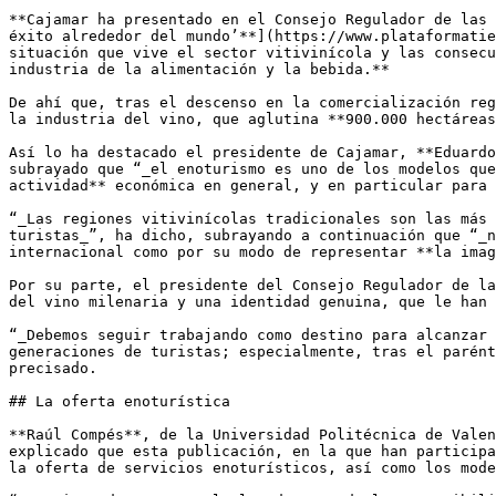
**Cajamar ha presentado en el Consejo Regulador de las 
éxito alrededor del mundo’**](https://www.plataformatie
situación que vive el sector vitivinícola y las consecu
industria de la alimentación y la bebida.** 

De ahí que, tras el descenso en la comercialización reg
la industria del vino, que aglutina **900.000 hectáreas
Así lo ha destacado el presidente de Cajamar, **Eduardo
subrayado que “_el enoturismo es uno de los modelos que
actividad** económica en general, y en particular para 
“_Las regiones vitivinícolas tradicionales son las más 
turistas_”, ha dicho, subrayando a continuación que “_n
internacional como por su modo de representar **la imag
Por su parte, el presidente del Consejo Regulador de la
del vino milenaria y una identidad genuina, que le han 
“_Debemos seguir trabajando como destino para alcanzar 
generaciones de turistas; especialmente, tras el parént
precisado.

## La oferta enoturística

**Raúl Compés**, de la Universidad Politécnica de Valen
explicado que esta publicación, en la que han participa
la oferta de servicios enoturísticos, así como los mode