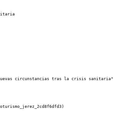
itaria

uevas circunstancias tras la crisis sanitaria"

oturismo_jerez_2cd8f6dfd3)
