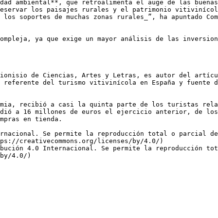
dad ambiental**, que retroalimenta el auge de las buenas
eservar los paisajes rurales y el patrimonio vitivinícol
 los soportes de muchas zonas rurales_”, ha apuntado Com
ompleja, ya que exige un mayor análisis de las inversion
ionisio de Ciencias, Artes y Letras, es autor del artícu
 referente del turismo vitivinícola en España y fuente d
mia, recibió a casi la quinta parte de los turistas rela
dió a 16 millones de euros el ejercicio anterior, de los
mpras en tienda. 

rnacional. Se permite la reproducción total o parcial d
ps://creativecommons.org/licenses/by/4.0/)  

bución 4.0 Internacional. Se permite la reproducción tot
by/4.0/)
