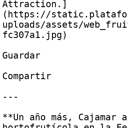
Attraction.]
(https://static.platafo
uploads/assets/web_frui
fc307a1.jpg)

Guardar

Compartir

---

**Un año más, Cajamar a
hortofrutícola en la Fe