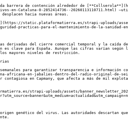
da barrera de contención alrededor de [**Collserola**](h
ivos-en-Cataluna-0-2852414736--20260113110711.html) —uti
 desplacen hacia nuevas áreas.

](https://static.plataformatierra.es/strapi-uploads/asse
guridad-practicas-para-el-mantenimiento-de-la-sanidad-en
as derivadas del cierre comercial temporal y la caída de
n es clave para España. Aunque las cifras varían según l
los mayores niveles de restricción.

rias

semanales para garantizar transparencia e información co
na-africana-en-jabalies-dentro-del-radio-original-de-sei
r contagiosa en Capmany, que afecta a más de mil explota
rmatierra.es/strapi-uploads/assets/banner_newsletter_202
r?utm_source=banner&utm_medium=actualidad&utm_campaign=n
origen genético del virus. Las autoridades descartan que
nte.
