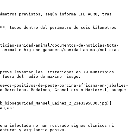
ámetros previstos, según informa EFE AGRO, tras 
**, todos dentro del perímetro de seis kilómetros 
ticias-sanidad-animal/documentos-de-noticias/Nota-
-animal-e-higiene-ganadera/sanidad-animal/noticias-
prevé levantar las limitaciones en 79 municipios 
 fuera del radio de máximo riesgo. 

uevos-positivos-de-peste-porcina-africana-en-jabalies-
o Barcelona, Badalona, Granollers o Martorell, aunque 
b_bioseguridad_Manuel_Lainez_2_23e3395830.jpg)]
anjas)

ona infectada no han mostrado signos clínicos ni 
apturas y vigilancia pasiva.
