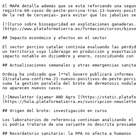
El MAPA detalla además que se está reforzando una segun
registra-60-casos-de-peste-porcina-tras-13-nuevos-posit
de la red de Cercanías— para evitar que los jabalíes se
[![Curso sobre bioseguridad en explotaciones ganaderas.
(https://www.plataformatierra.es/formacion/cursos/biose
## Impacto económico y efectos en el sector

El sector porcino catalán continúa evaluando las pérdid
un territorio cuyo liderazgo en producción y exportació
impacto notable en diciembre y enero, coincidiendo con 
## Actualizaciones semanales y otras emergencias sanita
Ordeig ha indicado que [**el Govern publicará informes 
23/cataluna-confirma-21-nuevos-positivos-de-peste-porci
suma la gestión paralela del brote de dermatosis nodula
no aparecen nuevos casos.

[![Newsletter Cajamar AND Agro ](https://static.platafo
(https://hola.plataformatierra.es/suscripcion-newslette
## Origen del brote: investigación en curso

Los laboratorios de referencia continúan analizando el 
si podría tratarse de una variante no descrita previame
## Recordatorio sanitario: la PPA no afecta a humanos
