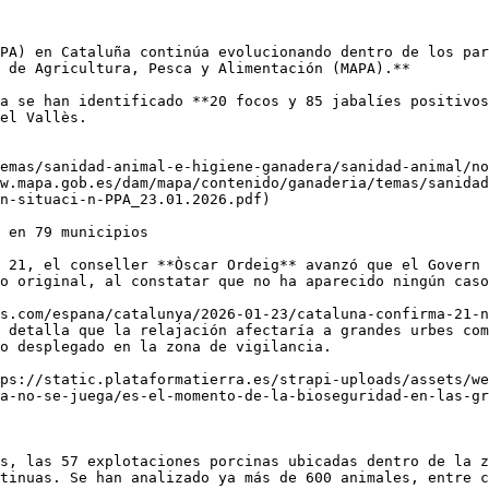
PA) en Cataluña continúa evolucionando dentro de los par
 de Agricultura, Pesca y Alimentación (MAPA).** 

a se han identificado **20 focos y 85 jabalíes positivos
el Vallès. 

emas/sanidad-animal-e-higiene-ganadera/sanidad-animal/no
w.mapa.gob.es/dam/mapa/contenido/ganaderia/temas/sanidad
n-situaci-n-PPA_23.01.2026.pdf) 

 en 79 municipios

 21, el conseller **Òscar Ordeig** avanzó que el Govern 
o original, al constatar que no ha aparecido ningún caso
s.com/espana/catalunya/2026-01-23/cataluna-confirma-21-n
 detalla que la relajación afectaría a grandes urbes com
o desplegado en la zona de vigilancia.

ps://static.plataformatierra.es/strapi-uploads/assets/we
a-no-se-juega/es-el-momento-de-la-bioseguridad-en-las-gr
s, las 57 explotaciones porcinas ubicadas dentro de la z
tinuas. Se han analizado ya más de 600 animales, entre c