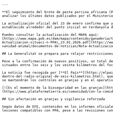
---

**El seguimiento del brote de peste porcina africana (P
analizar los últimos datos publicados por el Ministerio
La actualización oficial del 23 de enero confirma que y
establecido alrededor del punto inicial en Cerdanyola d
Puedes consultar la actualización del MAPA aquí:  

[https://www.mapa.gob.es/dam/mapa/contenido/ganaderia/t
Actualizacion-situaci-n-PPA\_23.01.2026.pdf](https://ww
sanidad-animal/documentos-de-noticias/Nota-Actualizacio
## La Generalitat se prepara para relajar restricciones
Pese a la confirmación de nuevos positivos, un total de
situados entre los seis y los veinte kilómetros del foc
La noticia fue recogida por [**El País**](https://elpai
dentro-del-radio-original-de-seis-kilometros.html), que
se mantendrán los controles en granjas y en el operativ
[![Es el momento de la bioseguridad en las granjas](htt
(https://www.plataformatierra.es/comunidad/con-la-comid
## Sin afectación en granjas y vigilancia reforzada

Según datos de EFE, contenidos en los informes oficiale
lesiones compatibles con PPA, pese a las revisiones con