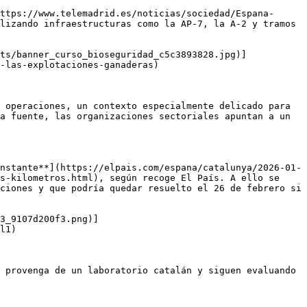
ttps://www.telemadrid.es/noticias/sociedad/Espana-
lizando infraestructuras como la AP-7, la A-2 y tramos 
ts/banner_curso_bioseguridad_c5c3893828.jpg)]
-las-explotaciones-ganaderas)

 operaciones, un contexto especialmente delicado para 
a fuente, las organizaciones sectoriales apuntan a un 
nstante**](https://elpais.com/espana/catalunya/2026-01-
s-kilometros.html), según recoge El País. A ello se 
ciones y que podría quedar resuelto el 26 de febrero si 
3_9107d200f3.png)]
l1)

 provenga de un laboratorio catalán y siguen evaluando 