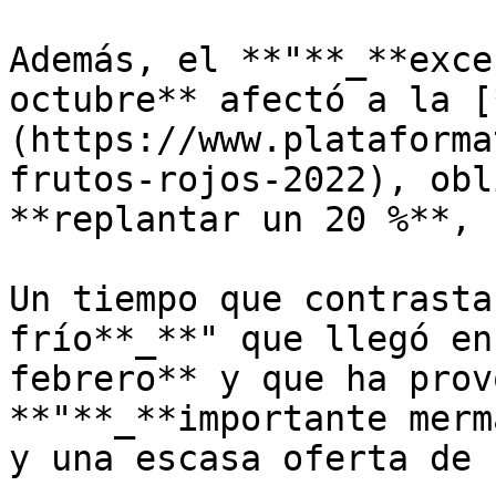
Además, el **"**_**exce
octubre** afectó a la [
(https://www.plataforma
frutos-rojos-2022), obl
**replantar un 20 %**, 
Un tiempo que contrasta
frío**_**" que llegó en
febrero** y que ha prov
**"**_**importante merm
y una escasa oferta de 