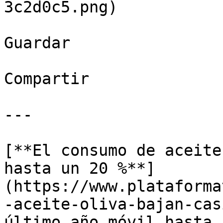
3c2d0c5.png)

Guardar

Compartir

---

[**El consumo de aceite
hasta un 20 %**]
(https://www.plataforma
-aceite-oliva-bajan-cas
último año móvil hasta 