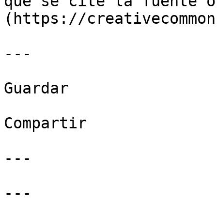
que se cite la fuente o
(https://creativecommon
---

Guardar

Compartir

---

---
