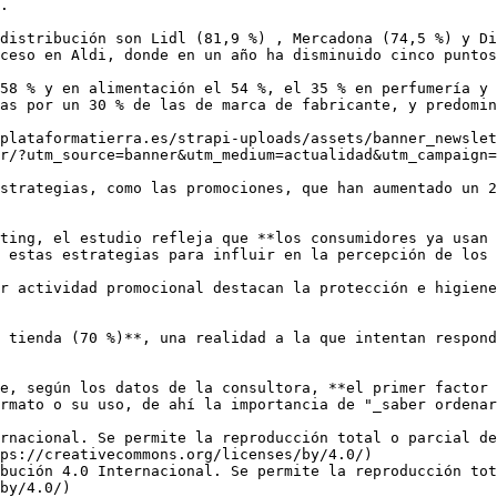
.

distribución son Lidl (81,9 %) , Mercadona (74,5 %) y Di
ceso en Aldi, donde en un año ha disminuido cinco puntos
58 % y en alimentación el 54 %, el 35 % en perfumería y 
as por un 30 % de las de marca de fabricante, y predomin
plataformatierra.es/strapi-uploads/assets/banner_newslet
r/?utm_source=banner&utm_medium=actualidad&utm_campaign=
strategias, como las promociones, que han aumentado un 2
ting, el estudio refleja que **los consumidores ya usan 
 estas estrategias para influir en la percepción de los 
r actividad promocional destacan la protección e higiene
 tienda (70 %)**, una realidad a la que intentan respond
e, según los datos de la consultora, **el primer factor 
rmato o su uso, de ahí la importancia de "_saber ordenar
rnacional. Se permite la reproducción total o parcial d
ps://creativecommons.org/licenses/by/4.0/)  

bución 4.0 Internacional. Se permite la reproducción tot
by/4.0/)
