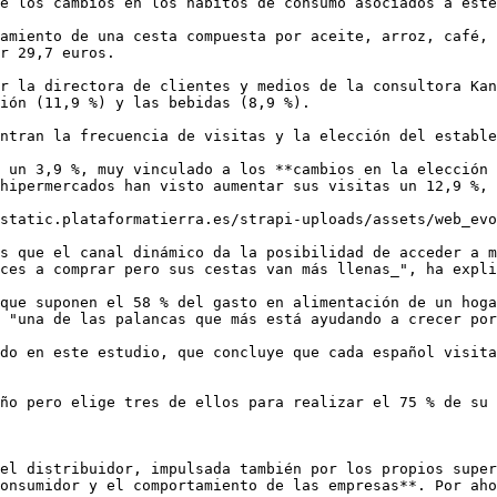
e los cambios en los hábitos de consumo asociados a este
amiento de una cesta compuesta por aceite, arroz, café, 
r 29,7 euros.

r la directora de clientes y medios de la consultora Kan
ión (11,9 %) y las bebidas (8,9 %).

ntran la frecuencia de visitas y la elección del estable
 un 3,9 %, muy vinculado a los **cambios en la elección 
hipermercados han visto aumentar sus visitas un 12,9 %, 
static.plataformatierra.es/strapi-uploads/assets/web_evo
s que el canal dinámico da la posibilidad de acceder a m
ces a comprar pero sus cestas van más llenas_", ha expli
que suponen el 58 % del gasto en alimentación de un hoga
 "una de las palancas que más está ayudando a crecer por
do en este estudio, que concluye que cada español visita
ño pero elige tres de ellos para realizar el 75 % de su 
el distribuidor, impulsada también por los propios super
onsumidor y el comportamiento de las empresas**. Por aho