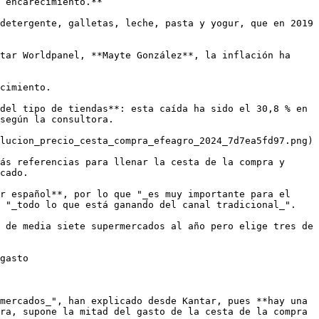
 encarecimiento.**

detergente, galletas, leche, pasta y yogur, que en 2019 
tar Worldpanel, **Mayte González**, la inflación ha 
cimiento.

del tipo de tiendas**: esta caída ha sido el 30,8 % en 
según la consultora.

lucion_precio_cesta_compra_efeagro_2024_7d7ea5fd97.png)

ás referencias para llenar la cesta de la compra y 
cado. 

r español**, por lo que "_es muy importante para el 
 "_todo lo que está ganando del canal tradicional_".

 de media siete supermercados al año pero elige tres de 
gasto

mercados_", han explicado desde Kantar, pues **hay una 
ra, supone la mitad del gasto de la cesta de la compra 