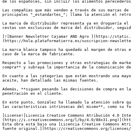
de los españoles, sin incluir los alimentos perecederos
Las compañías que más venden a través de sus marcas de 
principales "_estandartes_"; llama la atención el retro
La marca de distribuidor representa ya en droguería el 
cestas son exclusivas de marca del distribuidor, seguid
[![Banner Newsletter Cajamar AND Agro ](https://static.
(https://hola.plataformatierra.es/suscripcion-newslette
La marca blanca tampoco ha quedado al margen de otras e
caso de la marca de fabricante.

Respecto a las promociones y otras estrategias de marke
compra** y subraya la importancia de la comunicación de
En cuanto a las categorías que están mostrando una mayo
aceite, han detallado las mismas fuentes.

Además, **siguen pesando las decisiones de compra en la
penetración en el cliente.

En este punto, González ha llamado la atención sobre qu
las características intrínsecas del mismo**, como su fo
[License![Licencia Creative Commons Atribución 4.0 Inte
(https://i.creativecommons.org/l/by/4.0/88x31.png)](htt
Esta obra está bajo una [Licencia Creative Commons Atri
fuente original.](https://creativecommons.org/licenses/