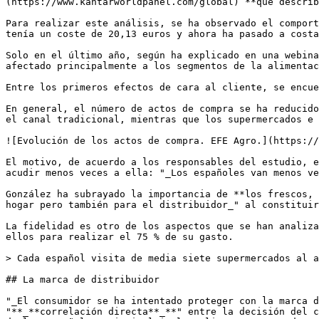
(https://www.kantarworldpanel.com/global) **que describ
Para realizar este análisis, se ha observado el comport
tenía un coste de 20,13 euros y ahora ha pasado a costa
Solo en el último año, según ha explicado en una webina
afectado principalmente a los segmentos de la alimentac
Entre los primeros efectos de cara al cliente, se encue
En general, el número de actos de compra se ha reducido
el canal tradicional, mientras que los supermercados e 
![Evolución de los actos de compra. EFE Agro.](https://
El motivo, de acuerdo a los responsables del estudio, e
acudir menos veces a ella: "_Los españoles van menos ve
González ha subrayado la importancia de **los frescos, 
hogar pero también para el distribuidor_" al constituir
La fidelidad es otro de los aspectos que se han analiza
ellos para realizar el 75 % de su gasto.

> Cada español visita de media siete supermercados al a
## La marca de distribuidor  

"_El consumidor se ha intentado proteger con la marca d
"**_**correlación directa**_**" entre la decisión del c