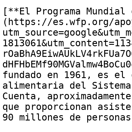
[**El Programa Mundial 
(https://es.wfp.org/apo
utm_source=google&utm_m
1813061&utm_content=113
rOaBhA9EiwAUkLV4rkFUa7O
dHFHbEMf90MGValmw4BoCu0
fundado en 1961, es el 
alimentaria del Sistema
Cuenta, aproximadamente
que proporcionan asiste
90 millones de personas