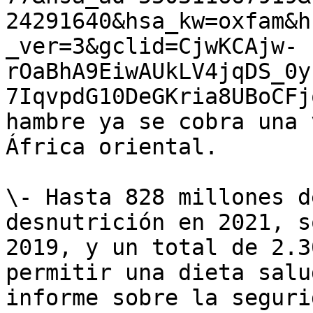
24291640&hsa_kw=oxfam&h
_ver=3&gclid=CjwKCAjw-
rOaBhA9EiwAUkLV4jqDS_0y
7IqvpdG10DeGKria8UBoCFj
hambre ya se cobra una 
África oriental.

\- Hasta 828 millones d
desnutrición en 2021, s
2019, y un total de 2.3
permitir una dieta salu
informe sobre la seguri