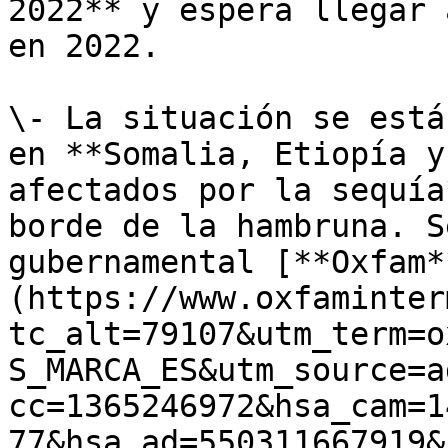
2022** y espera llegar 
en 2022.

\- La situación se está
en **Somalia, Etiopía y
afectados por la sequía
borde de la hambruna. S
gubernamental [**Oxfam*
(https://www.oxfaminter
tc_alt=79107&utm_term=o
S_MARCA_ES&utm_source=a
cc=1365246972&hsa_cam=1
77&hsa_ad=550311667919&