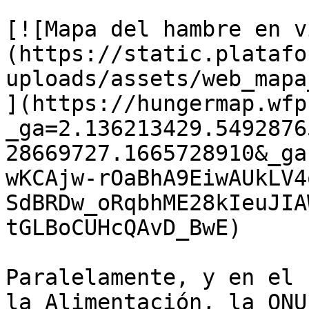
[![Mapa del hambre en v
(https://static.platafo
uploads/assets/web_mapa
](https://hungermap.wfp
_ga=2.136213429.5492876
28669727.1665728910&_ga
wKCAjw-rOaBhA9EiwAUkLV4
SdBRDw_oRqbhME28kIeuJIA
tGLBoCUHcQAvD_BwE)

Paralelamente, y en el 
la Alimentación, la ONU