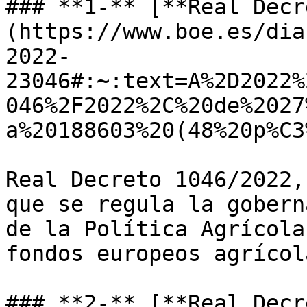
### **1-** [**Real Decr
(https://www.boe.es/dia
2022-
23046#:~:text=A%2D2022%
046%2F2022%2C%20de%2027
a%20188603%20(48%20p%C3
Real Decreto 1046/2022,
que se regula la gobern
de la Política Agrícola
fondos europeos agrícol
### **2-** [**Real Decr