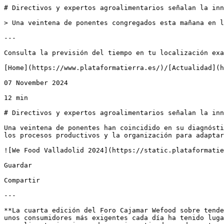
# Directivos y expertos agroalimentarios señalan la innovación como respuesta clave a las demandas del consumidor en el Foro Cajamar WeFood

> Una veintena de ponentes congregados esta mañana en la sede de Cajamar en Valladolid han coincidido en su diagnóstico

---

Consulta la previsión del tiempo en tu localización exactaSuscríbete a nuestra Newsletter semanal

[Home](https://www.plataformatierra.es/)/[Actualidad](https://www.plataformatierra.es/actualidad)

07 November 2024

12 min

# Directivos y expertos agroalimentarios señalan la innovación como respuesta clave a las demandas del consumidor en el Foro Cajamar WeFood

Una veintena de ponentes han coincidido en su diagnóstico sobre la importancia de evolucionar en los productos que la industria agroalimentaria pone en el mercado, en los procesos productivos y la organización para adaptarse a las nuevas demandas de consumo

![We Food Valladolid 2024](https://static.plataformatierra.es/strapi-uploads/assets/web_we_food_valladolid_2024_1_488b8eb37f.png)

Guardar

Compartir

---

**La cuarta edición del Foro Cajamar Wefood sobre tendencias alimentarias futuras que respondan al reto de alimentar a una población mundial creciente y atender a unos consumidores más exigentes cada día ha tenido lugar esta mañana en la sede de Cajamar en Valladolid, donde una veintena de directivos de empresas agroalimentarias innovadoras, investigadores de centros tecnológicos públicos y privados, y expertos del sector han dado a conocer las fórmulas que la industria alimentaria está ofreciendo, a través de la innovación y el conocimiento, ante los cambios en la demanda de productos más naturales, funcionales, sostenibles y con mayor valor nutricional.**

El encuentro, bajo el título **‘Desafíos y la respuesta de la industria agroalimentaria‘**, organizado por **Cajamar**, en colaboración con la asociación de la industria alimentaria, Vitartis, el centro de investigación **ITACYL** y el centro tecnológico **CARTIF**, ha mostrado, una vez más, el valor de la colaboración entre las empresas y los centros tecnológicos y de investigación públicos y privados para impulsar la innovación y el desarrollo tecnológico. 

Asimismo, durante el mismo se han abordado temas de interés como la respuesta de la industria ante los cambios en la demanda del consumidor, los nuevos formatos de alimentos y las nuevas tecnologías de procesado, y la digitalización y automatización en la industria alimentaria, conjugando eficiencia y sostenibilidad. 

Cerca de un centenar de asistentes han tenido la oportunidad de conocer todos los ámbitos de la innovación en la industria alimentaria, a través del conocimiento de casos de empresas especializadas y pioneras en cada uno de los ámbitos tratados y de las aportaciones realizadas desde los centros tecnológicos.

La jornada ha sido inaugurada por el director territorial de Cajamar en Castilla y León, **José Antonio Benavides**, y el director de Innovación y Desarrollo Agroalimentario de Cajamar, **Manuel Lainez**, que han indicado que la revolución alimentaria es una realidad y, entre todos, debemos ser capaces de atender las tendencias alimentarias futuras. 

Benavides ha comenzado su intervención con **unas palabras de condolencia por los fallecidos y afectados por la DANA**. A continuación, ha puesto en valor “_las nuevas tecnologías que la industria alimentaria está implementando en materia de conservación, biodiversidad, como son la mejora en los hábitos de alimentación de los animales, la genética de las semillas y la eficiencia hídrica_”, y ha explicado como “_desde Cajamar estamos impulsando la innovación agroalimentaria a través de nuestras estaciones experimentales_”.

Por su parte, **Manuel Lainez** ha explicado que “_la labor de Cajamar, entidad especializada en el sector agroalimentario, no es solo apoyarlo con financiación, también es colaborar con las empresas y conjunto de agentes, en transferirles conocimientos e ideas 