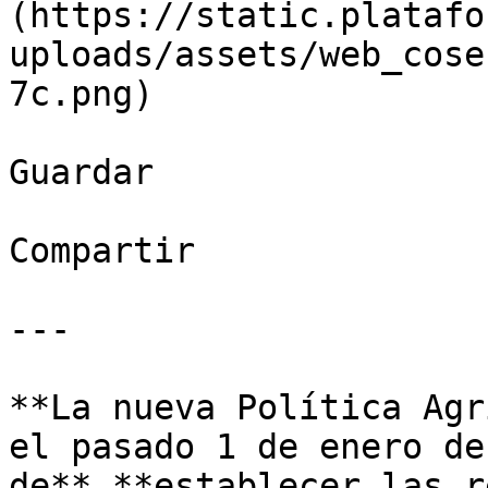
(https://static.platafo
uploads/assets/web_cose
7c.png)

Guardar

Compartir

---

**La nueva Política Agr
el pasado 1 de enero de
de** **establecer las r