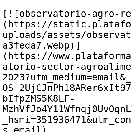
[![observatorio-agro-re
(https://static.platafo
uploads/assets/observat
a3feda7.webp)]
(https://www.plataforma
atorio-sector-agroalime
2023?utm_medium=email&_
OS_2UjCJnPh18ARer6xIt97
bIfpZMS5K8LF-
MzhVfJo4Y11Wfnqj0UvOqnL
_hsmi=351936471&utm_con
s_email)
