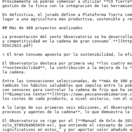
Próximamente se podrán comenzar a utilizar **CX Tierra*
gestión de la finca con la integración de las herramien
En definitiva, el jurado define a Plataforma Tierra com
lugar a una agricultura más productiva, sostenible y re
## Más de 300 proyectos analizados

La presentación del sexto Observatorio se ha desarrolla
y competitividad en la cadena de gran consumo’.**](http
OIGC2023.pdf) 

> El Gran Consumo apuesta por la sostenibilidad, la efi
El Observatorio destaca por primera vez **los cuatro mo
**sostenibilidad**, la contribución a la mejora de la *
la cadena.

Entre las innovaciones seleccionadas, de **más de 300 p
también los hábitos saludables que impulsa entre la pob
con sensores para controlar la cadena de frío que ha im
[**Biomarine Center**](https://www.pescanovabiomarine.c
los costes de cada producto, a nivel unitario, con el o
A lo largo de sus primeras seis ediciones, el Observato
procesos y agentes de la cadena**, lo que demuestra la 
El Observatorio se rige por el [**Manual de Oslo de 20
oslo_9789264065659-es), que entiende el concepto de inn
significativos en estos_” y por aportar valor añadido a