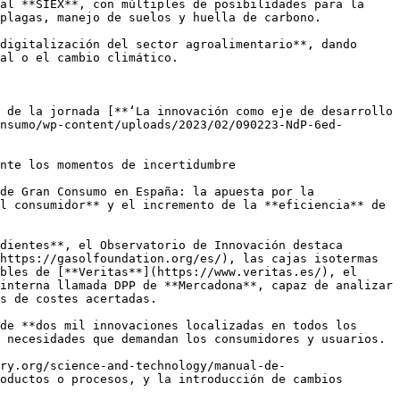
al **SIEX**, con múltiples de posibilidades para la 
plagas, manejo de suelos y huella de carbono.

digitalización del sector agroalimentario**, dando 
al o el cambio climático.

 de la jornada [**‘La innovación como eje de desarrollo 
nsumo/wp-content/uploads/2023/02/090223-NdP-6ed-
nte los momentos de incertidumbre

de Gran Consumo en España: la apuesta por la 
l consumidor** y el incremento de la **eficiencia** de 
dientes**, el Observatorio de Innovación destaca 
https://gasolfoundation.org/es/), las cajas isotermas 
bles de [**Veritas**](https://www.veritas.es/), el 
interna llamada DPP de **Mercadona**, capaz de analizar 
s de costes acertadas.

de **dos mil innovaciones localizadas en todos los 
 necesidades que demandan los consumidores y usuarios.

ry.org/science-and-technology/manual-de-
oductos o procesos, y la introducción de cambios 