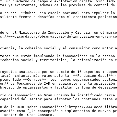
*, un cuaderno de campo o explotación digital vinculado 
tas ya existentes, además de las próximas de control de 
o **un** _**hub**_ **a escala nacional para impulsar la 
siliente frente a desafíos como el crecimiento poblacion
do en el Ministerio de Innovación y Ciencia, en el marco
s://www.icerda.org/observatorio-de-innovacion-en-gran-co
ciencia, la cohesión social y el consumidor como motor a
tores que están impulsando la innovación** en la cadena 
*cohesión social y territorial**, la **focalización en e
royectos analizados por un comité de 16 expertos indepen
lación infantil más vulnerable la [**Fundación Gasol**](
plementado **Correos**, los nuevos supermercados sosteni
om/) de Pescanova de I+D en acuicultura o la aplicación 
bjetivo de optimizarlos y facilitar la toma de decisione
rio de Innovación en Gran Consumo ha identificado cerca 
capacidad del sector para afrontar los continuos retos y
18 de la OCDE sobre Innovación**](https://www.oecd-ilibra
ovación como “_la concepción e implantación de nuevos pr
l sector del Gran Consumo. 
