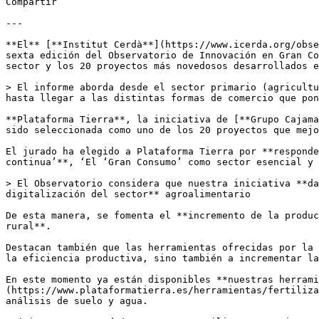
Compartir

---

**El** [**Institut Cerdà**](https://www.icerda.org/obse
sexta edición del Observatorio de Innovación en Gran Co
sector y los 20 proyectos más novedosos desarrollados e
> El informe aborda desde el sector primario (agricultu
hasta llegar a las distintas formas de comercio que pon
**Plataforma Tierra**, la iniciativa de [**Grupo Cajama
sido seleccionada como uno de los 20 proyectos que mejo
El jurado ha elegido a Plataforma Tierra por **responde
continua’**, ‘El ‘Gran Consumo’ como sector esencial y 
> El Observatorio considera que nuestra iniciativa **da
digitalización del sector** agroalimentario

De esta manera, se fomenta el **incremento de la produc
rural**.

Destacan también que las herramientas ofrecidas por la 
la eficiencia productiva, sino también a incrementar la
En este momento ya están disponibles **nuestras herrami
(https://www.plataformatierra.es/herramientas/fertiliza
análisis de suelo y agua. 
