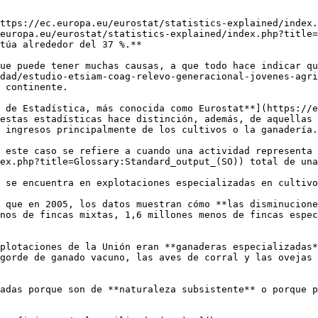
ttps://ec.europa.eu/eurostat/statistics-explained/index.
europa.eu/eurostat/statistics-explained/index.php?title=
túa alrededor del 37 %.**

ue puede tener muchas causas, a que todo hace indicar qu
dad/estudio-etsiam-coag-relevo-generacional-jovenes-agri
 continente.

 de Estadística, más conocida como Eurostat**](https://e
estas estadísticas hace distinción, además, de aquellas 
 ingresos principalmente de los cultivos o la ganadería.
 este caso se refiere a cuando una actividad representa
ex.php?title=Glossary:Standard_output_(SO)) total de una
 se encuentra en explotaciones especializadas en cultivo
 que en 2005, los datos muestran cómo **las disminucione
nos de fincas mixtas, 1,6 millones menos de fincas espec
plotaciones de la Unión eran **ganaderas especializadas*
gorde de ganado vacuno, las aves de corral y las ovejas 
adas porque son de **naturaleza subsistente** o porque p