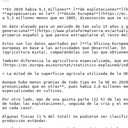
---

**En 2020 había 9,1 millones** [**de explotaciones**](h
**agropecuarias en la** [**Unión Europea**](https://ec.
a 5,3 millones menos que en 2005, disminución que se si
Un dato elevado para un periodo de tan solo 15 años y q
generacional**](https://www.plataformatierra.es/actuali
primario español y que parece extrapolarse al resto del
Estos son los datos aportados por [**la Oficina Europea
europeas en base a las actividades que desarrollan. En 
(agricultura mixta), comparándolas con las que obtienen
También diferencia la agricultura especializada, que en
(https://ec.europa.eu/eurostat/statistics-explained/ind
> La mitad de la superficie agrícola utilizada de la UE
Aunque hubo menos granjas de todo tipo en la UE en 2020
pronunciadas que en otras**, pues había 2,6 millones me
especializadas en cultivos.

Por otro lado, más de una quinta parte (22 %) de las ex
de todas las explotaciones), seguida de la cría y el en
en cada caso).

Algunas fincas (1 % del total) no pudieron ser clasific
producción estándar.
