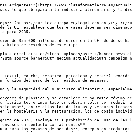
más exigentes**](https://www.plataformatierra.es/actuali
ses, lo que obligará a la industria alimentaria y la dis
ejo**](https://eur-lex.europa.eu/legal-content/ES/TXT/?u
de la UE, establece que los envases deberán ser diseñado
la para 2035.

ción de 355.000 millones de euros en la UE, donde se ha 
,7 kilos de residuos de este tipo.

plataformatierra.es/strapi-uploads/assets/banner_newslet
r?utm_source=banner&utm_medium=actualidad&utm_campaign=n
, textil, caucho, cerámica, porcelana y cera**) tendrán 
n función del peso de los residuos de envases.

ud y la seguridad del suministro alimentario, especialme
envases de plástico y se establece **una ratio máxima de
s fabricantes e importadores deberán velar por reducir a
solo uso**, entre ellos los de frutas y verduras frescas
en la hostelería y la restauración, los de dosis individ
gosto de 2026, incluye **la prohibición del uso de las l
 envases en contacto con alimentos**.

030 para los envases de bebidas**, excepto en productos 