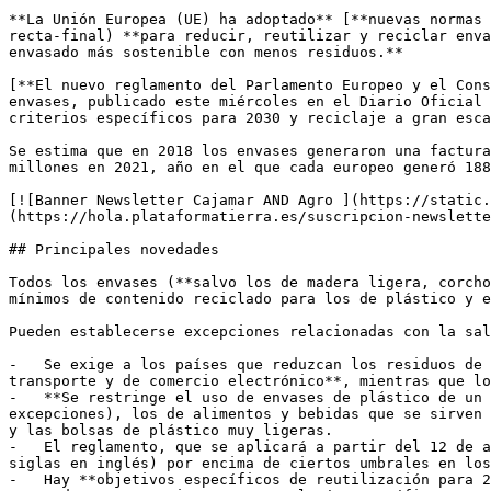
**La Unión Europea (UE) ha adoptado** [**nuevas normas 
recta-final) **para reducir, reutilizar y reciclar enva
envasado más sostenible con menos residuos.**

[**El nuevo reglamento del Parlamento Europeo y el Cons
envases, publicado este miércoles en el Diario Oficial 
criterios específicos para 2030 y reciclaje a gran esca
Se estima que en 2018 los envases generaron una factura
millones en 2021, año en el que cada europeo generó 188
[![Banner Newsletter Cajamar AND Agro ](https://static.
(https://hola.plataformatierra.es/suscripcion-newslette
## Principales novedades

Todos los envases (**salvo los de madera ligera, corcho
mínimos de contenido reciclado para los de plástico y e
Pueden establecerse excepciones relacionadas con la sal
-   Se exige a los países que reduzcan los residuos de 
transporte y de comercio electrónico**, mientras que lo
-   **Se restringe el uso de envases de plástico de un 
excepciones), los de alimentos y bebidas que se sirven 
y las bolsas de plástico muy ligeras.

-   El reglamento, que se aplicará a partir del 12 de a
siglas en inglés) por encima de ciertos umbrales en los
-   Hay **objetivos específicos de reutilización para 2