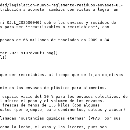
dad/legislacion-nuevo-reglamento-residuos-envases-UE-
tribución a acometer cambios con vistas a lograr un 
ri=OJ:L_202500040) sobre los envases y residuos de 
s para ser **reutilizables o reciclables**, con 
pasado de 66 millones de toneladas en 2009 a 84 
ter_2023_9107d200f3.png)]
l1)

que ser reciclables, al tiempo que se fijan objetivos 
nte en los envases de plástico para alimentos.

 espacio vacío del 50 % para los envases colectivos, de 
l mínimo el peso y el volumen de los envases.

 frescas de menos de 1,5 kilos (con algunas 
uales (por ejemplo, para condimentos, salsas y azúcar) 
lamadas 'sustancias químicas eternas' (PFAS, por sus 
como la leche, el vino y los licores, pues son 