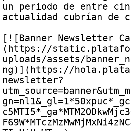
un periodo de entre cin
actualidad cubrían de c
[![Banner Newsletter Ca
(https://static.platafo
uploads/assets/banner_n
ng)](https://hola.plata
newsletter?
utm_source=banner&utm_m
gn=nl1&_gl=1*50xpuc*_gc
c5MTI5*_ga*MTM2ODkwMjc3
F69W*MTczMzMwMjMxNi4zNC