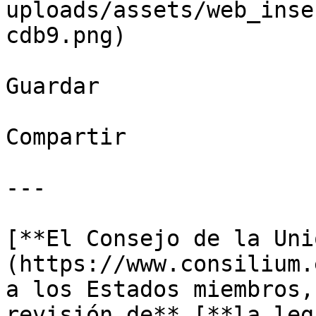
uploads/assets/web_inse
cdb9.png)

Guardar

Compartir

---

[**El Consejo de la Uni
(https://www.consilium.
a los Estados miembros,
revisión de** [**la leg