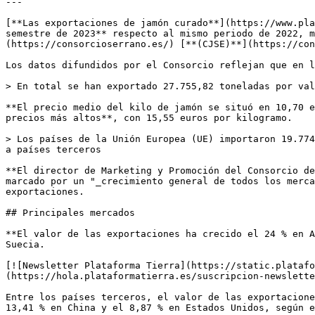
---

[**Las exportaciones de jamón curado**](https://www.pla
semestre de 2023** respecto al mismo periodo de 2022, m
(https://consorcioserrano.es/) [**(CJSE)**](https://con
Los datos difundidos por el Consorcio reflejan que en l
> En total se han exportado 27.755,82 toneladas por val
**El precio medio del kilo de jamón se situó en 10,70 e
precios más altos**, con 15,55 euros por kilogramo.

> Los países de la Unión Europea (UE) importaron 19.774
a países terceros

**El director de Marketing y Promoción del Consorcio de
marcado por un "_crecimiento general de todos los merca
exportaciones.

## Principales mercados

**El valor de las exportaciones ha crecido el 24 % en A
Suecia.

[![Newsletter Plataforma Tierra](https://static.platafo
(https://hola.plataformatierra.es/suscripcion-newslette
Entre los países terceros, el valor de las exportacione
13,41 % en China y el 8,87 % en Estados Unidos, según e