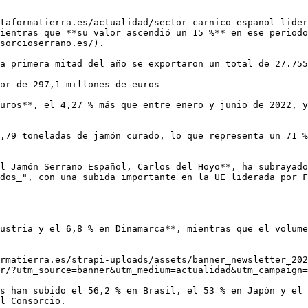
taformatierra.es/actualidad/sector-carnico-espanol-lider
ientras que **su valor ascendió un 15 %** en ese period
sorcioserrano.es/).

a primera mitad del año se exportaron un total de 27.755
or de 297,1 millones de euros

uros**, el 4,27 % más que entre enero y junio de 2022, y
,79 toneladas de jamón curado, lo que representa un 71 %
l Jamón Serrano Español, Carlos del Hoyo**, ha subrayado
dos_", con una subida importante en la UE liderada por F
ustria y el 6,8 % en Dinamarca**, mientras que el volume
rmatierra.es/strapi-uploads/assets/banner_newsletter_202
r/?utm_source=banner&utm_medium=actualidad&utm_campaign=
s han subido el 56,2 % en Brasil, el 53 % en Japón y el 
l Consorcio.
