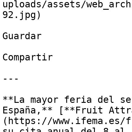
uploads/assets/web_arch
92.jpg)

Guardar

Compartir

---

**La mayor feria del se
España,** [**Fruit Attr
(https://www.ifema.es/f
su cita anual del 8 al 