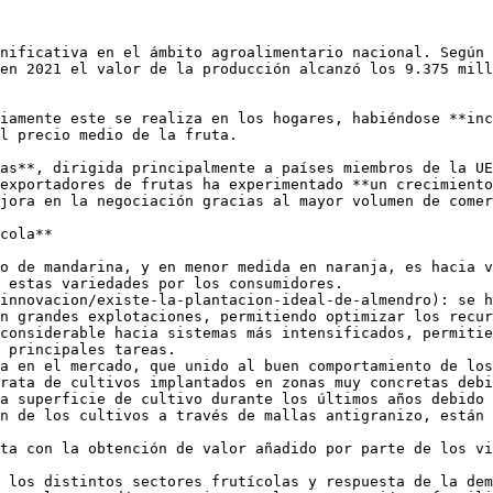
nificativa en el ámbito agroalimentario nacional. Según 
en 2021 el valor de la producción alcanzó los 9.375 mill
iamente este se realiza en los hogares, habiéndose **inc
l precio medio de la fruta.

as**, dirigida principalmente a países miembros de la UE
exportadores de frutas ha experimentado **un crecimiento
jora en la negociación gracias al mayor volumen de comer
cola**

o de mandarina, y en menor medida en naranja, es hacia v
 estas variedades por los consumidores.

innovacion/existe-la-plantacion-ideal-de-almendro): se h
n grandes explotaciones, permitiendo optimizar los recur
considerable hacia sistemas más intensificados, permitie
 principales tareas.

a en el mercado, que unido al buen comportamiento de los
rata de cultivos implantados en zonas muy concretas debi
a superficie de cultivo durante los últimos años debido 
n de los cultivos a través de mallas antigranizo, están 
ta con la obtención de valor añadido por parte de los vi
 los distintos sectores frutícolas y respuesta de la dem