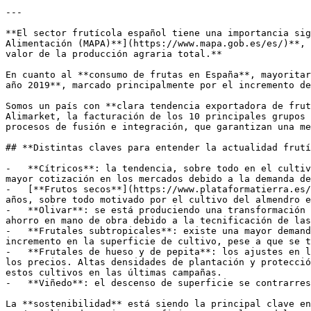
---

**El sector frutícola español tiene una importancia sig
Alimentación (MAPA)**](https://www.mapa.gob.es/es/)**, 
valor de la producción agraria total.** 

En cuanto al **consumo de frutas en España**, mayoritar
año 2019**, marcado principalmente por el incremento de
Somos un país con **clara tendencia exportadora de frut
Alimarket, la facturación de los 10 principales grupos 
procesos de fusión e integración, que garantizan una me
## **Distintas claves para entender la actualidad frutí
-   **Cítricos**: la tendencia, sobre todo en el cultiv
mayor cotización en los mercados debido a la demanda de
-   [**Frutos secos**](https://www.plataformatierra.es/
años, sobre todo motivado por el cultivo del almendro e
-   **Olivar**: se está produciendo una transformación 
ahorro en mano de obra debido a la tecnificación de las
-   **Frutales subtropicales**: existe una mayor demand
incremento en la superficie de cultivo, pese a que se t
-   **Frutales de hueso y de pepita**: los ajustes en l
los precios. Altas densidades de plantación y protecció
estos cultivos en las últimas campañas.

-   **Viñedo**: el descenso de superficie se contrarres
La **sostenibilidad** está siendo la principal clave en