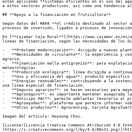
están aplicando **sistemas eficientes en el uso del agu
a estos sectores productivos, así como una tendencia al
## **Apoyo a la financiación en fruticultura**

Según datos del MAPA **el crédito destinado al sector a
procesos de inversión, ligados a procesos de innovación
En [**Cajamar Caja Rural**](https://www.cajamar.es/es/a
líneas de financiación, según las necesidades de los di
-   **Préstamo modernización**: dirigido a nuevas plant
-   **Necesidades de circulante**: la experiencia y con
agraria.

-   **Financiación malla antigranizo**: para explotacio
meteorológicas.

-   **Producción ecológica**: línea dirigida a continua
-   **Uso y eficiencia del agua**: producto específico 
-   **Energías renovables**: contribuyendo a la sosteni
una línea especial de financiación.

-   **Seguros agrarios**: se hacen necesarios para mayo
-   **Agroseguro**: es importante mantener asegurada la
-   **Anticipo PAC**: permite adelantar tesorería al pr
-   **Agroayudas**: plataforma que permite informar sob
-   **Otros productos**: Agrorenting, tarjeta Agrofuert
Imagen del artículo: Hoyoung Choi.

[License![Licencia Creative Commons Atribución 4.0 Inte
(https://i.creativecommons.org/l/by/4.0/88x31.png)](htt