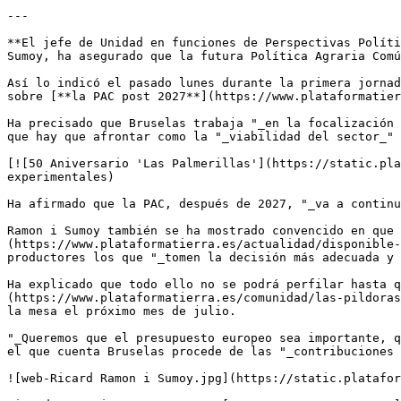
---

**El jefe de Unidad en funciones de Perspectivas Políti
Sumoy, ha asegurado que la futura Política Agraria Comú
Así lo indicó el pasado lunes durante la primera jornad
sobre [**la PAC post 2027**](https://www.plataformatier
Ha precisado que Bruselas trabaja "_en la focalización 
que hay que afrontar como la "_viabilidad del sector_" 
[![50 Aniversario 'Las Palmerillas'](https://static.pla
experimentales)

Ha afirmado que la PAC, después de 2027, "_va a continu
Ramon i Sumoy también se ha mostrado convencido en que 
(https://www.plataformatierra.es/actualidad/disponible-
productores los que "_tomen la decisión más adecuada y 
Ha explicado que todo ello no se podrá perfilar hasta q
(https://www.plataformatierra.es/comunidad/las-pildoras
la mesa el próximo mes de julio.

"_Queremos que el presupuesto europeo sea importante, q
el que cuenta Bruselas procede de las "_contribuciones 
![web-Ricard Ramon i Sumoy.jpg](https://static.platafor