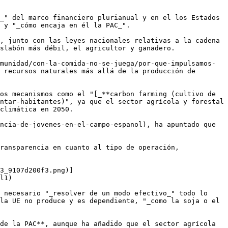
_" del marco financiero plurianual y en el los Estados 
 y "_cómo encaja en él la PAC_".

, junto con las leyes nacionales relativas a la cadena 
slabón más débil, el agricultor y ganadero.

munidad/con-la-comida-no-se-juega/por-que-impulsamos-
 recursos naturales más allá de la producción de 
os mecanismos como el "[_**carbon farming (cultivo de 
ntar-habitantes)", ya que el sector agrícola y forestal 
climática en 2050.

ncia-de-jovenes-en-el-campo-espanol), ha apuntado que 
ransparencia en cuanto al tipo de operación, 
3_9107d200f3.png)]
l1)

 necesario "_resolver de un modo efectivo_" todo lo 
la UE no produce y es dependiente, "_como la soja o el 
de la PAC**, aunque ha añadido que el sector agrícola 