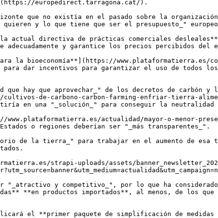
(https://europedirect.tarragona.cat/).

izonte que no existía en el pasado sobre la organización
 quieren y lo que tiene que ser el presupuesto_" europeo
la actual directiva de prácticas comerciales desleales**
e adecuadamente y garantice los precios percibidos del e
ara la bioeconomía**](https://www.plataformatierra.es/co
 para dar incentivos para garantizar el uso de todos los
d que hay que aprovechar_" de los decretos de carbón y l
/cultivos-de-carbono-carbon-farming-enfriar-tierra-alime
tiría en una "_solución_" para conseguir la neutralidad 
//www.plataformatierra.es/actualidad/mayor-o-menor-prese
Estados o regiones deberían ser "_más transparentes_".

orio de la tierra_" para trabajar en el aumento de esa t
tados.

rmatierra.es/strapi-uploads/assets/banner_newsletter_202
r?utm_source=banner&utm_medium=actualidad&utm_campaign=n
r "_atractivo y competitivo_", por lo que ha considerado
das** **en productos importados**, al menos, de los que 
licará el **primer paquete de simplificación de medidas 