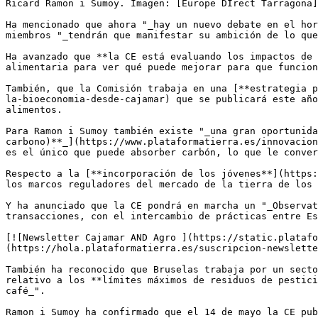
Ricard Ramon i Sumoy. Imagen: [Europe DIrect Tarragona]
Ha mencionado que ahora "_hay un nuevo debate en el hor
miembros "_tendrán que manifestar su ambición de lo que
Ha avanzado que **la CE está evaluando los impactos de 
alimentaria para ver qué puede mejorar para que funcion
También, que la Comisión trabaja en una [**estrategia p
la-bioeconomia-desde-cajamar) que se publicará este año
alimentos.

Para Ramon i Sumoy también existe "_una gran oportunida
carbono)**_](https://www.plataformatierra.es/innovacion
es el único que puede absorber carbón, lo que le conver
Respecto a la [**incorporación de los jóvenes**](https:
los marcos reguladores del mercado de la tierra de los 
Y ha anunciado que la CE pondrá en marcha un "_Observat
transacciones, con el intercambio de prácticas entre Es
[![Newsletter Cajamar AND Agro ](https://static.platafo
(https://hola.plataformatierra.es/suscripcion-newslette
También ha reconocido que Bruselas trabaja por un secto
relativo a los **límites máximos de residuos de pestici
café_".

Ramon i Sumoy ha confirmado que el 14 de mayo la CE pub