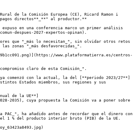
Rural de la Comisión Europea (CE), Ricard Ramon i 
pagos directos**_**" al productor.**

 expuso en una conferencia marco un primer análisis 
comun-despues-2027-expertos-opinan).

ores que "_más lo necesitan_", sin olvidar otros retos 
 las zonas "_más desfavorecidas_".

9b1cc091.png)](https://www.plataformatierra.es/centros-
compromiso claro de esta Comisión_".

ya comenzó con la actual, la del [**periodo 2023/27**]
stintos Estados miembros, sus regiones y sus 
nual de la UE**]
028-2035), cuya propuesta la Comisión va a poner sobre 
a PAC_", ha añadido antes de recordar que el dinero con 
el 1 % del producto interior bruto (PIB) de la UE.

oy_63423a8493.jpg)
