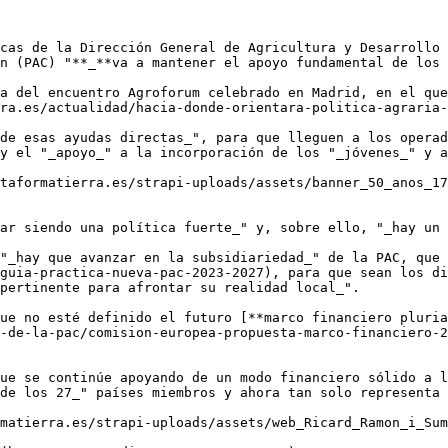
cas de la Dirección General de Agricultura y Desarrollo 
n (PAC) "**_**va a mantener el apoyo fundamental de los 
a del encuentro Agroforum celebrado en Madrid, en el que
ra.es/actualidad/hacia-donde-orientara-politica-agraria-
de esas ayudas directas_", para que lleguen a los operad
y el "_apoyo_" a la incorporación de los "_jóvenes_" y a
taformatierra.es/strapi-uploads/assets/banner_50_anos_17
ar siendo una política fuerte_" y, sobre ello, "_hay un 
"_hay que avanzar en la subsidiariedad_" de la PAC, que 
guia-practica-nueva-pac-2023-2027), para que sean los di
pertinente para afrontar su realidad local_".

ue no esté definido el futuro [**marco financiero pluria
-de-la-pac/comision-europea-propuesta-marco-financiero-2
ue se continúe apoyando de un modo financiero sólido a l
de los 27_" países miembros y ahora tan solo representa 
matierra.es/strapi-uploads/assets/web_Ricard_Ramon_i_Sum