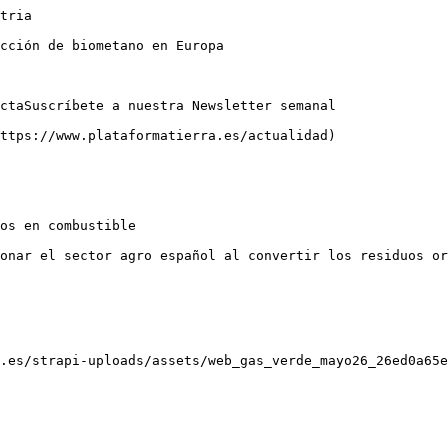
 otro lado, otro atractivo del gas verde para el agricultor es que su proceso de obtención no termina en el biometano. Al producir energía, se genera de forma simultánea un **subproducto de alto valor agronómico, el digestato.**

Este es un [**biofertilizante de alta calidad**](https://www.plataformatierra.es/innovacion/bioestimulantes-biofertilizantes-agricultura-sostenible), rico en nitrógeno, fósforo y potasio, que vuelve al campo para nutrir los cultivos. Esto cierra el círculo: el residuo del cultivo alimenta la producción de gas, y el residuo del gas alimenta al nuevo cultivo.

## **¿Porqué ha crecido su popularidad? Impacto del gas verde en el sector agroalimenta