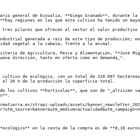
ario general de Ecovalia, **Diego Granado**, durante la 
**hay regiones en las que este cultivo ha tenido un mayo
 tres pilares que ofrecen al sector el valor productivo 
ndustrial generada a raíz de este tipo de producción; en
idad vegetal a la cabeza, frente a la animal.

isterio de Agricultura, Pesca y Alimentación, **José Mig
uena dirección, tanto en oferta como en demanda_".

 cultivo de ecológico, con un total de 310.097 hectáreas
 el 26 % de la producción la superficie total.

de los cultivos **hortícolas**, que son de "_altísimo va
s**.

rmatierra.es/strapi-uploads/assets/banner_newsletter_202
r?utm_source=banner&utm_medium=actualidad&utm_campaign=n
*ecológico** en la cesta de la compra es de **8,10 euros