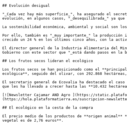
## Evolución desigual

"_Cada vez hay más superficie_", ha asegurado el secret
evolución, en algunos casos, "_desequilibrada_" ya que 
La sostenibilidad económica, ambiental y social son los
Por ello, también es "_muy importante_" la producción i
crecido un 24 % en los últimos cinco años, con la activ
El director general de la Industria Alimentaria del Min
Gobierno con este sector que "_está dando pasos en la b
## Los frutos secos lideran el ecológico

Los frutos secos se han posicionado como el **principal
ecológica**, seguido del olivar, con 292.868 hectáreas,
El secretario general de Ecovalia ha destacado el caso 
que les ha llevado a crecer hasta las **10.432 hectárea
[![Newsletter Cajamar AND Agro ](https://static.platafo
(https://hola.plataformatierra.es/suscripcion-newslette
## El ecológico en la cesta de la compra

El precio medio de los productos de **origen animal** *
vegetal es de 2,76 euros**.
