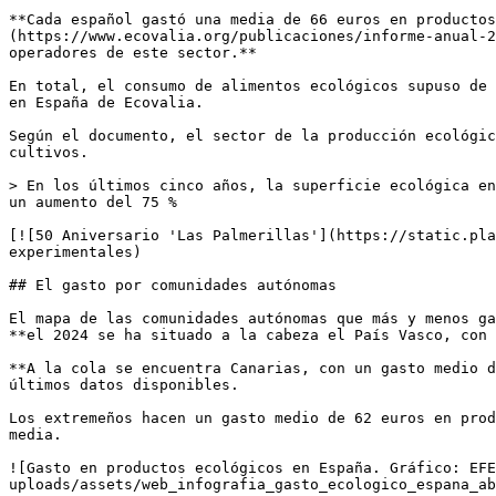
**Cada español gastó una media de 66 euros en productos
(https://www.ecovalia.org/publicaciones/informe-anual-2
operadores de este sector.**

En total, el consumo de alimentos ecológicos supuso de 
en España de Ecovalia.

Según el documento, el sector de la producción ecológic
cultivos.

> En los últimos cinco años, la superficie ecológica en
un aumento del 75 %

[![50 Aniversario 'Las Palmerillas'](https://static.pla
experimentales)

## El gasto por comunidades autónomas

El mapa de las comunidades autónomas que más y menos ga
**el 2024 se ha situado a la cabeza el País Vasco, con 
**A la cola se encuentra Canarias, con un gasto medio d
últimos datos disponibles.

Los extremeños hacen un gasto medio de 62 euros en prod
media.

![Gasto en productos ecológicos en España. Gráfico: EFE
uploads/assets/web_infografia_gasto_ecologico_espana_ab