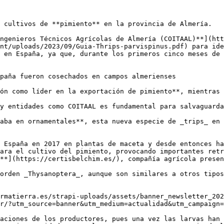
 cultivos de **pimiento** en la provincia de Almería. 

ngenieros Técnicos Agrícolas de Almería (COITAAL)**](htt
nt/uploads/2023/09/Guia-Thrips-parvispinus.pdf) para ide
 en España, ya que, durante los primeros cinco meses de 
paña fueron cosechados en campos almerienses

ón como líder en la exportación de pimiento**, mientras 
y entidades como COITAAL es fundamental para salvaguarda
aba en ornamentales**, esta nueva especie de _trips_ en 
 España en 2017 en plantas de maceta y desde entonces ha
ara el cultivo del pimiento, provocando importantes retr
**](https://certisbelchim.es/), compañía agrícola presen
orden _Thysanoptera_, aunque son similares a otros tipos
rmatierra.es/strapi-uploads/assets/banner_newsletter_202
r/?utm_source=banner&utm_medium=actualidad&utm_campaign=
aciones de los productores, pues una vez las larvas han 