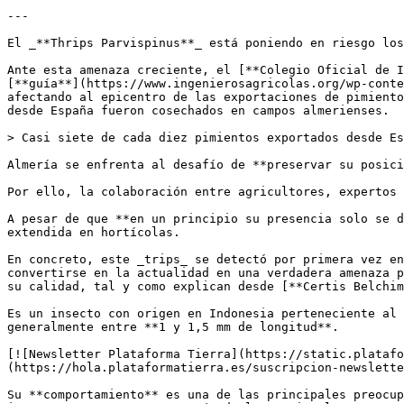
---

El _**Thrips Parvispinus**_ está poniendo en riesgo los
Ante esta amenaza creciente, el [**Colegio Oficial de I
[**guía**](https://www.ingenierosagricolas.org/wp-conte
afectando al epicentro de las exportaciones de pimiento
desde España fueron cosechados en campos almerienses. 

> Casi siete de cada diez pimientos exportados desde Es
Almería se enfrenta al desafío de **preservar su posici
Por ello, la colaboración entre agricultores, expertos 
A pesar de que **en un principio su presencia solo se d
extendida en hortícolas.

En concreto, este _trips_ se detectó por primera vez en
convertirse en la actualidad en una verdadera amenaza p
su calidad, tal y como explican desde [**Certis Belchim
Es un insecto con origen en Indonesia perteneciente al 
generalmente entre **1 y 1,5 mm de longitud**.

[![Newsletter Plataforma Tierra](https://static.platafo
(https://hola.plataformatierra.es/suscripcion-newslette
Su **comportamiento** es una de las principales preocup