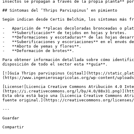
insectos se propagan a través de la propia planta** por
## Síntomas del ‘Thrips Parvispinus’ en pimiento

Según indican desde Certis Belchim, los síntomas más fr
-   Aparición de **placas decoloradas bronceadas o plat
-   **Suberificación** de tejidos en hojas y brotes.

-   **Deformaciones y escotaduras** de las hojas desarr
-   **Suberificaciones y escoriaciones** en el envés de
-   **Aborto de yemas y flores**.

-   **Deformación de brotes**.

Para obtener información detallada sobre cómo identific
disposición de todo el sector esta **guía**.

[![Guía Thrips parvispinus Coitaal](https://static.plat
(https://www.ingenierosagricolas.org/wp-content/uploads
[License![Licencia Creative Commons Atribución 4.0 Inte
(https://i.creativecommons.org/l/by/4.0/88x31.png)](htt
Esta obra está bajo una [Licencia Creative Commons Atri
fuente original.](https://creativecommons.org/licenses/
---

Guardar

Compartir
