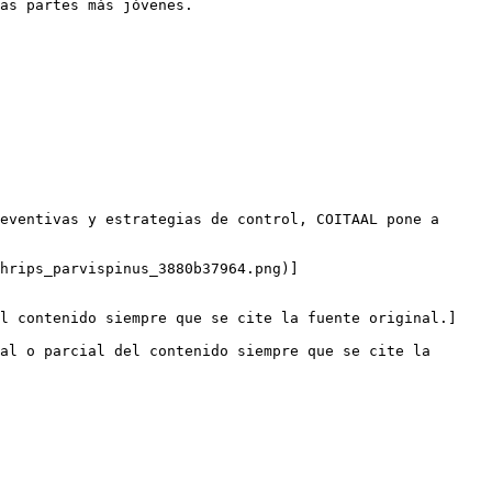
as partes más jóvenes.

eventivas y estrategias de control, COITAAL pone a 
hrips_parvispinus_3880b37964.png)]
el contenido siempre que se cite la fuente original.]
al o parcial del contenido siempre que se cite la 