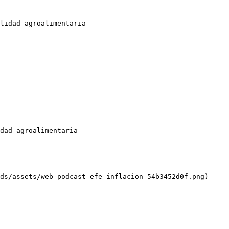
lidad agroalimentaria

dad agroalimentaria

ds/assets/web_podcast_efe_inflacion_54b3452d0f.png)
