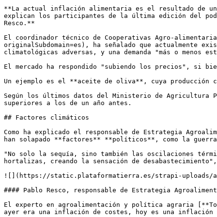
**La actual inflación alimentaria es el resultado de un
explican los participantes de la última edición del pod
Resco.** 

El coordinador técnico de Cooperativas Agro-alimentaria
originalSubdomain=es), ha señalado que actualmente exis
climatológicas adversas, y una demanda "más o menos est
El mercado ha respondido "subiendo los precios", si bie
Un ejemplo es el **aceite de oliva**, cuya producción c
Según los últimos datos del Ministerio de Agricultura P
superiores a los de un año antes.

## Factores climáticos

Como ha explicado el responsable de Estrategia Agroalim
han solapado **factores** **políticos**, como la guerra
"No solo la sequía, sino también las oscilaciones térmi
hortalizas, creando la sensación de desabastecimiento",
![](https://static.plataformatierra.es/strapi-uploads/a
#### Pablo Resco, responsable de Estrategia Agroaliment
El experto en agroalimentación y política agraria [**To
ayer era una inflación de costes, hoy es una inflación 