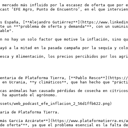
 mercado más influido por la escasez de oferta que por e
cast ‘EFE Agro, Punto de Encuentro’, en el que intervien
s España, [**Alejandro Gutiérrez**](https://www.linkedin
te un **"problema de oferta y demanda"**, con un suminis
able". 

n no hay un solo factor que motive la inflación, sino qu
ayó a la mitad en la pasada campaña por la sequía y colo
esca y Alimentación, los precios percibidos por los agri
entaria de Plataforma Tierra, [**Pablo Resco**](https://
 en Ucrania, **y climáticos**, que han hecho que "prácti
cas anómalas han causado pérdidas de cosecha en cítricos
 ha apuntado el agrónomo. 

ssets/web_podcast_efe_inflacion_2_56d1ffb622.png)

aria de Plataforma Tierra. 

más García Azcárate**](https://www.plataformatierra.es/a
de oferta"**, ya que el problema esencial es la falta de