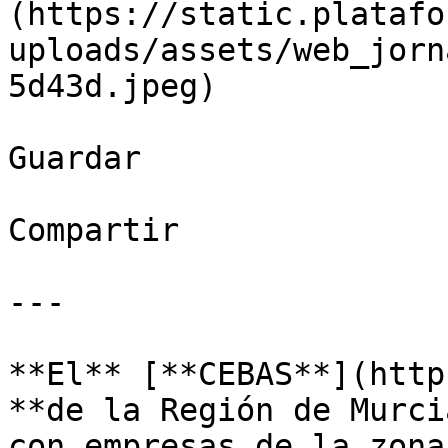
(https://static.platafo
uploads/assets/web_jorn
5d43d.jpeg)

Guardar

Compartir

---

**El** [**CEBAS**](http
**de la Región de Murci
con empresas de la zona