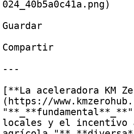
024_40b5a0c41a.png)

Guardar

Compartir

---

[**La aceleradora KM Ze
(https://www.kmzerohub.
"**_**fundamental**_**"
locales y el incentivo 
agrícola "**_**diversa*