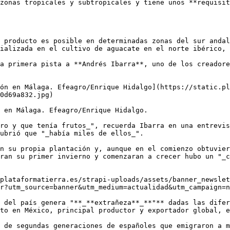
zonas tropicales y subtropicales y tiene unos **requisit
 producto es posible en determinadas zonas del sur andal
ializada en el cultivo de aguacate en el norte ibérico, 
a primera pista a **Andrés Ibarra**, uno de los creadore
ón en Málaga. Efeagro/Enrique Hidalgo](https://static.pl
0d69a832.jpg)

 en Málaga. Efeagro/Enrique Hidalgo.

ro y que tenía frutos_", recuerda Ibarra en una entrevis
ubrió que "_había miles de ellos_".

n su propia plantación y, aunque en el comienzo obtuvier
ran su primer invierno y comenzaran a crecer hubo un "_c
plataformatierra.es/strapi-uploads/assets/banner_newslet
r?utm_source=banner&utm_medium=actualidad&utm_campaign=n
 del país genera "**_**extrañeza**_**"** dadas las difer
to en México, principal productor y exportador global, e
 de segundas generaciones de españoles que emigraron a m