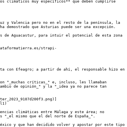
os climáticos muy específicos** que deben cumplirse 
uz y Valencia pero no en el resto de la península, la 
ha demostrado que Asturias puede ser una excepción.

s de Aguacastur, para intuir el potencial de esta zona 
ataformatierra.es/strapi-
ta con Efeagro; a partir de ahí, el responsable hizo en 
on "_muchas críticas_" e, incluso, les llamaban 
ambio de opinión_" y la "_idea ya no parece tan 
ter_2023_9107d200f3.png)]
l1)

encias climáticas entre Málaga y este área; no 
s "_el mismo que el del norte de España_".

éxico y que han decidido volver y apostar por este tipo 