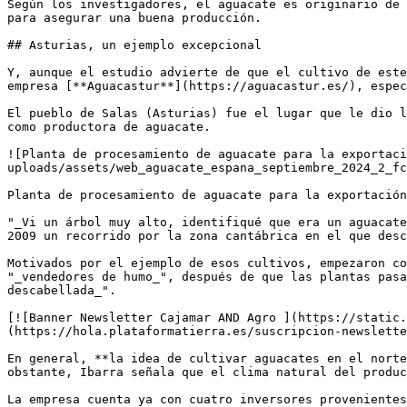
Según los investigadores, el aguacate es originario de 
para asegurar una buena producción.

## Asturias, un ejemplo excepcional

Y, aunque el estudio advierte de que el cultivo de este
empresa [**Aguacastur**](https://aguacastur.es/), espec
El pueblo de Salas (Asturias) fue el lugar que le dio l
como productora de aguacate.

![Planta de procesamiento de aguacate para la exportaci
uploads/assets/web_aguacate_espana_septiembre_2024_2_fc
Planta de procesamiento de aguacate para la exportación
"_Vi un árbol muy alto, identifiqué que era un aguacate
2009 un recorrido por la zona cantábrica en el que desc
Motivados por el ejemplo de esos cultivos, empezaron co
"_vendedores de humo_", después de que las plantas pasa
descabellada_".

[![Banner Newsletter Cajamar AND Agro ](https://static.
(https://hola.plataformatierra.es/suscripcion-newslette
En general, **la idea de cultivar aguacates en el norte
obstante, Ibarra señala que el clima natural del produc
La empresa cuenta ya con cuatro inversores provenientes