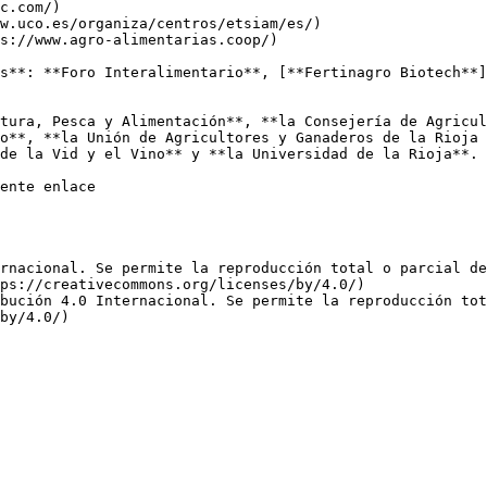
c.com/)

w.uco.es/organiza/centros/etsiam/es/)

s://www.agro-alimentarias.coop/)

s**: **Foro Interalimentario**, [**Fertinagro Biotech**]
tura, Pesca y Alimentación**, **la Consejería de Agricul
o**, **la Unión de Agricultores y Ganaderos de la Rioja 
de la Vid y el Vino** y **la Universidad de la Rioja**.

ente enlace   

rnacional. Se permite la reproducción total o parcial d
ps://creativecommons.org/licenses/by/4.0/)  

bución 4.0 Internacional. Se permite la reproducción tot
by/4.0/)
