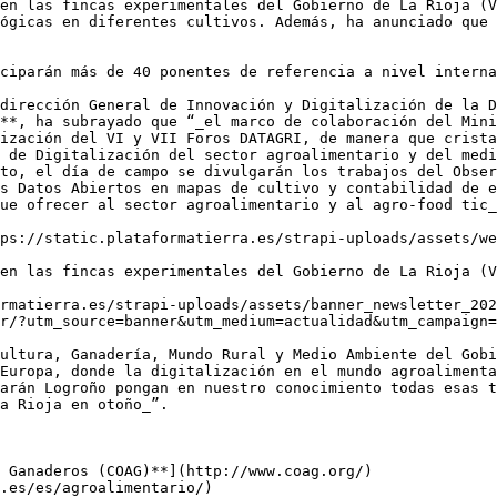
en las fincas experimentales del Gobierno de La Rioja (V
ógicas en diferentes cultivos. Además, ha anunciado que 
ciparán más de 40 ponentes de referencia a nivel interna
dirección General de Innovación y Digitalización de la D
**, ha subrayado que “_el marco de colaboración del Mini
ización del VI y VII Foros DATAGRI, de manera que crista
 de Digitalización del sector agroalimentario y del medi
to, el día de campo se divulgarán los trabajos del Obser
s Datos Abiertos en mapas de cultivo y contabilidad de e
ue ofrecer al sector agroalimentario y al agro-food tic_
ps://static.plataformatierra.es/strapi-uploads/assets/we
en las fincas experimentales del Gobierno de La Rioja (V
rmatierra.es/strapi-uploads/assets/banner_newsletter_202
r/?utm_source=banner&utm_medium=actualidad&utm_campaign=
ultura, Ganadería, Mundo Rural y Medio Ambiente del Gobi
Europa, donde la digitalización en el mundo agroalimenta
arán Logroño pongan en nuestro conocimiento todas esas t
a Rioja en otoño_”.

 Ganaderos (COAG)**](http://www.coag.org/)

.es/es/agroalimentario/)
