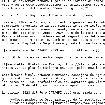
El 16 de noviembre tendrá lugar **una jornada de campo 
vivo y en directo demostraciones de aplicaciones tecnol
la web oficial del evento: **www.datagri.org**.

> En el “Fórum Day”, en el Riojafórum de Logroño, parti
Tras él, **Maite Ambros, subdirectora general en la Sub
Formación Agroalimentaria del Ministerio de Agricultura
en esta ocasión un convenio bienal, que abarca la organ
parte del III Plan de Acción 2024-2026 de la Estrategia
Pesca y Alimentación. Además en el segundo día del even
que impulsa el Ministerio, también de su apuesta por lo
Innovación Digital la Vega Innova y todo lo que tiene q
![Presentación de DATAGRI 2023 en Fruit Attraction](htt
> El 16 de noviembre tendrá lugar una jornada de campo 
[![Newsletter Plataforma Tierra](https://static.platafo
(https://hola.plataformatierra.es/suscripcion-newslette
Como broche final, **Noemí Manzanos, consejera de Agric
que es referencia a nivel mundial, el mejor del sur de 
los cerca de 1.500 profesionales del agrotech que visit
el sector. Todo ello, en un marco inigualable como es l
La edición 2023 del Foro DATAGRI está organizada por:

-   [**Coordinadora de Organizaciones de Agricultores y
-   [**Grupo Cooperativo Cajamar**](https://www.cajamar