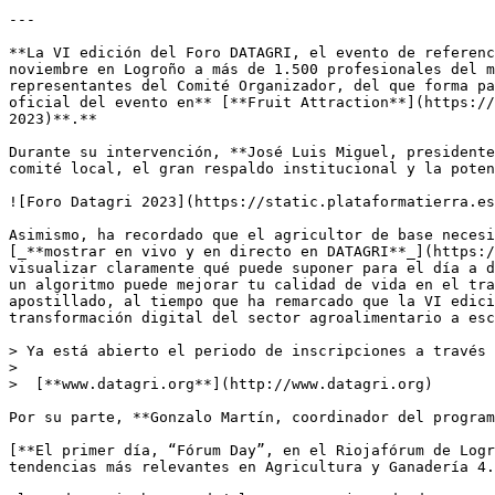
---

**La VI edición del Foro DATAGRI, el evento de referenc
noviembre en Logroño a más de 1.500 profesionales del m
representantes del Comité Organizador, del que forma pa
oficial del evento en** [**Fruit Attraction**](https://
2023)**.** 

Durante su intervención, **José Luis Miguel, presidente
comité local, el gran respaldo institucional y la poten
![Foro Datagri 2023](https://static.plataformatierra.es
Asimismo, ha recordado que el agricultor de base necesi
[_**mostrar en vivo y en directo en DATAGRI**_](https:/
visualizar claramente qué puede suponer para el día a d
un algoritmo puede mejorar tu calidad de vida en el tra
apostillado, al tiempo que ha remarcado que la VI edici
transformación digital del sector agroalimentario a esc
> Ya está abierto el periodo de inscripciones a través 
>   

>  [**www.datagri.org**](http://www.datagri.org)

Por su parte, **Gonzalo Martín, coordinador del program
[**El primer día, “Fórum Day”, en el Riojafórum de Logr
tendencias más relevantes en Agricultura y Ganadería 4.