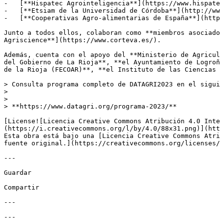
-   [**Hispatec Agrointeligencia**](https://www.hispate
-   [**Etsiam de la Universidad de Córdoba**](http://ww
-   [**Cooperativas Agro-alimentarias de España**](http
Junto a todos ellos, colaboran como **miembros asociado
Agriscience**](https://www.corteva.es/).  

Además, cuenta con el apoyo del **Ministerio de Agricul
del Gobierno de La Rioja**, **el Ayuntamiento de Logroñ
de la Rioja (FECOAR)**, **el Instituto de las Ciencias 
> Consulta programa completo de DATAGRI2023 en el sigui
>  

> 

> **https://www.datagri.org/programa-2023/**

[License![Licencia Creative Commons Atribución 4.0 Inte
(https://i.creativecommons.org/l/by/4.0/88x31.png)](htt
Esta obra está bajo una [Licencia Creative Commons Atri
fuente original.](https://creativecommons.org/licenses/
---

Guardar

Compartir

---

---
