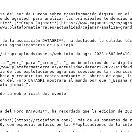
ia del sur de Europa sobre transformación digital en el 
undo agrotech para analizar las principales tendencias a
rte** [**Grupo Cajamar**](https://www.cajamar.es/es/agro
www.plataformatierra.es/actualidad/cajamar-analiza-grand
 de la asociación DATAGRI**, ha destacado la calidad téc
cia agroalimentaria de La Rioja. 

/strapi-uploads/assets/web_foto_datagri_2023_c662de6410.
ta “_ver_” para “_creer_”. “_Los beneficios de la digita
/www.plataformatierra.es/actualidad/datagri-2022-ejido-d
ía de las explotaciones agrarias cuestiones tan técnicas
bajo o reducir tus costes mediante el ahorro de agua, fi
ón del Foro DATAGRI mostrará al mundo por qué "_España r
ala global_”.

de la web oficial del evento  

a del Foro DATAGRI**, ha recordado que la edición de 202
oño**](https://riojaforum.com/), más de 40 ponentes de r
0, con especial énfasis en las **aplicaciones de la inte