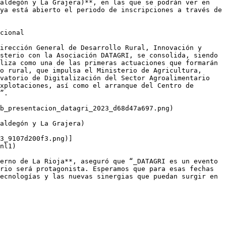
aldegón y La Grajera)**, en las que se podrán ver en 
ya está abierto el periodo de inscripciones a través de 
cional

irección General de Desarrollo Rural, Innovación y 
sterio con la Asociación DATAGRI, se consolida, siendo 
liza como una de las primeras actuaciones que formarán 
o rural, que impulsa el Ministerio de Agricultura, 
vatorio de Digitalización del Sector Agroalimentario 
xplotaciones, así como el arranque del Centro de 
”. 

b_presentacion_datagri_2023_d68d47a697.png)

aldegón y La Grajera)

3_9107d200f3.png)]
nl1)

erno de La Rioja**, aseguró que “_DATAGRI es un evento 
rio será protagonista. Esperamos que para esas fechas 
ecnologías y las nuevas sinergias que puedan surgir en 