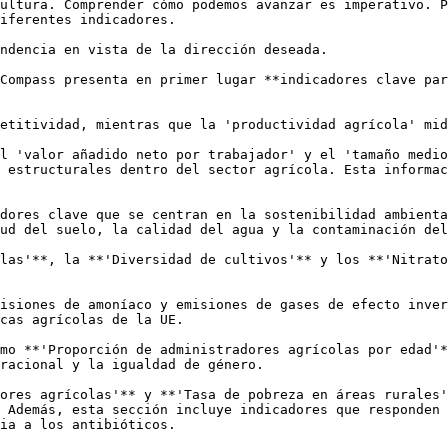
ultura. Comprender cómo podemos avanzar es imperativo. P
iferentes indicadores.

ndencia en vista de la dirección deseada.

Compass presenta en primer lugar **indicadores clave par
etitividad, mientras que la 'productividad agrícola' mid
l 'valor añadido neto por trabajador' y el 'tamaño medio
 estructurales dentro del sector agrícola. Esta informac
dores clave que se centran en la sostenibilidad ambienta
ud del suelo, la calidad del agua y la contaminación del
las'**, la **'Diversidad de cultivos'** y los **'Nitrato
isiones de amoníaco y emisiones de gases de efecto inver
cas agrícolas de la UE.

mo **'Proporción de administradores agrícolas por edad'*
racional y la igualdad de género.

ores agrícolas'** y **'Tasa de pobreza en áreas rurales'
 Además, esta sección incluye indicadores que responden 
ia a los antibióticos.
