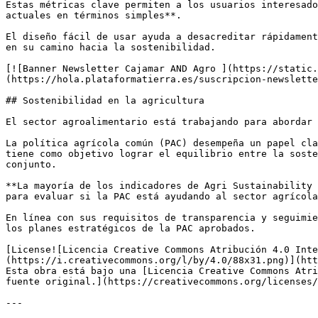
Estas métricas clave permiten a los usuarios interesados
actuales en términos simples**.

El diseño fácil de usar ayuda a desacreditar rápidament
en su camino hacia la sostenibilidad.

[![Banner Newsletter Cajamar AND Agro ](https://static.
(https://hola.plataformatierra.es/suscripcion-newslette
## Sostenibilidad en la agricultura

El sector agroalimentario está trabajando para abordar 
La política agrícola común (PAC) desempeña un papel cla
tiene como objetivo lograr el equilibrio entre la soste
conjunto.

**La mayoría de los indicadores de Agri Sustainability 
para evaluar si la PAC está ayudando al sector agrícola
En línea con sus requisitos de transparencia y seguimie
los planes estratégicos de la PAC aprobados.

[License![Licencia Creative Commons Atribución 4.0 Inte
(https://i.creativecommons.org/l/by/4.0/88x31.png)](htt
Esta obra está bajo una [Licencia Creative Commons Atri
fuente original.](https://creativecommons.org/licenses/
---
