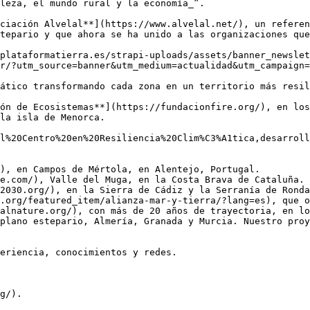
leza, el mundo rural y la economía_”.

ciación Alvelal**](https://www.alvelal.net/), un referen
tepario y que ahora se ha unido a las organizaciones que
plataformatierra.es/strapi-uploads/assets/banner_newslet
r/?utm_source=banner&utm_medium=actualidad&utm_campaign=
ático transformando cada zona en un territorio más resil
ón de Ecosistemas**](https://fundacionfire.org/), en los
la isla de Menorca.

l%20Centro%20en%20Resiliencia%20Clim%C3%A1tica,desarroll
), en Campos de Mértola, en Alentejo, Portugal.

e.com/), Valle del Muga, en la Costa Brava de Cataluña.

2030.org/), en la Sierra de Cádiz y la Serranía de Ronda
.org/featured_item/alianza-mar-y-tierra/?lang=es), que o
alnature.org/), con más de 20 años de trayectoria, en lo
plano estepario, Almería, Granada y Murcia. Nuestro proy
eriencia, conocimientos y redes.

g/).
