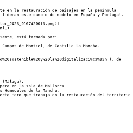
te en la restauración de paisajes en la península 
 lideran este cambio de modelo en España y Portugal.

ter_2023_9107d200f3.png)]
nl1)

iente, está formada por:

 Campos de Montiel, de Castilla la Mancha.

o%20sostenible%20y%20la%20digitalizaci%C3%B3n.), de 
 (Málaga).

pera en la isla de Mallorca.

s Humedales de la Mancha.

ecto faro que trabaja en la restauración del territorio 