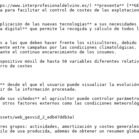
ps://www.interprofesionaldelvino.es/) **presenta** [**GE
a para facilitar el control de costes de las explotacion
plicación de las nuevas tecnologías** a sus necesidades 
a digital** que permite la recogida y cálculo de todos l
s a las que deben hacer frente los viticultores, debido 
ente entre campañas por las condiciones climatológicas. 
ante el continuo encarecimiento de los insumos. 

spositivo móvil de hasta 50 variables diferentes relativ
rro de costes     

** desde el que el usuario puede visualizar la evolución
ir de la información procesada. 

de sus viñedos** el agricultor puede controlar parámetro
 otros factores externos como las condiciones meteorológ
ssets/web_gesvid_2_edb47ddb3a)

res grupos: actividades, amortización y costes generales
ilo de uva producida, además de obtener un resumen globa