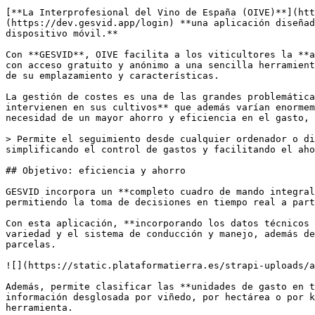
[**La Interprofesional del Vino de España (OIVE)**](htt
(https://dev.gesvid.app/login) **una aplicación diseñad
dispositivo móvil.** 

Con **GESVID**, OIVE facilita a los viticultores la **a
con acceso gratuito y anónimo a una sencilla herramient
de su emplazamiento y características.

La gestión de costes es una de las grandes problemática
intervienen en sus cultivos** que además varían enormem
necesidad de un mayor ahorro y eficiencia en el gasto, 
> Permite el seguimiento desde cualquier ordenador o di
simplificando el control de gastos y facilitando el aho
## Objetivo: eficiencia y ahorro

GESVID incorpora un **completo cuadro de mando integral
permitiendo la toma de decisiones en tiempo real a part
Con esta aplicación, **incorporando los datos técnicos 
variedad y el sistema de conducción y manejo, además de
parcelas. 

![](https://static.plataformatierra.es/strapi-uploads/a
Además, permite clasificar las **unidades de gasto en t
información desglosada por viñedo, por hectárea o por k
herramienta. 
