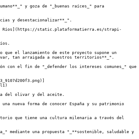
umano**_" y goza de "_buenas raíces_" para 
cias y desestacionalizar**_".

 Ríos](https://static.plataformatierra.es/strapi-
íos.

o que el lanzamiento de este proyecto supone un 
var, tan arraigada a nuestros territorios**_".

ón con el fin de "_defender los intereses comunes_" que 
3_9107d200f3.png)]
l1)

a del olivar y del aceite.

 una nueva forma de conocer España y su patrimonio 
torio que tiene una cultura milenaria a través del 
a_" mediante una propuesta "_**sostenible, saludable y 