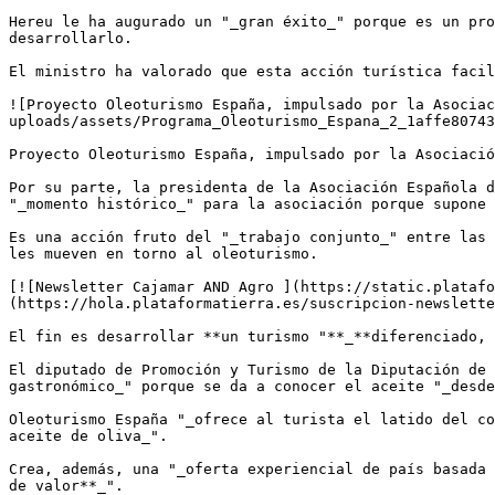
Hereu le ha augurado un "_gran éxito_" porque es un pro
desarrollarlo.

El ministro ha valorado que esta acción turística facil
![Proyecto Oleoturismo España, impulsado por la Asociac
uploads/assets/Programa_Oleoturismo_Espana_2_1affe80743
Proyecto Oleoturismo España, impulsado por la Asociació
Por su parte, la presidenta de la Asociación Española d
"_momento histórico_" para la asociación porque supone 
Es una acción fruto del "_trabajo conjunto_" entre las 
les mueven en torno al oleoturismo.

[![Newsletter Cajamar AND Agro ](https://static.platafo
(https://hola.plataformatierra.es/suscripcion-newslette
El fin es desarrollar **un turismo "**_**diferenciado, 
El diputado de Promoción y Turismo de la Diputación de 
gastronómico_" porque se da a conocer el aceite "_desde
Oleoturismo España "_ofrece al turista el latido del co
aceite de oliva_".

Crea, además, una "_oferta experiencial de país basada 
de valor**_".
