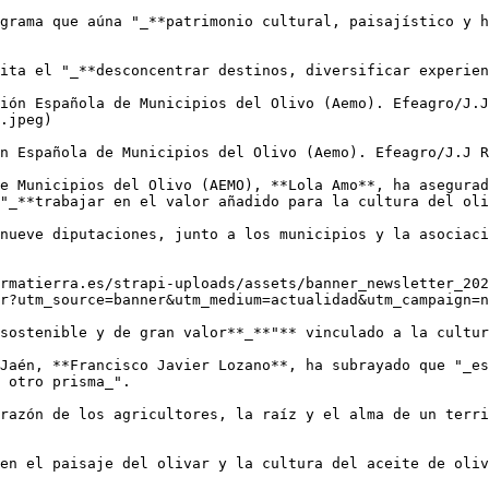
grama que aúna "_**patrimonio cultural, paisajístico y h
ita el "_**desconcentrar destinos, diversificar experien
ión Española de Municipios del Olivo (Aemo). Efeagro/J.J
.jpeg)

n Española de Municipios del Olivo (Aemo). Efeagro/J.J R
e Municipios del Olivo (AEMO), **Lola Amo**, ha asegurad
"_**trabajar en el valor añadido para la cultura del oli
nueve diputaciones, junto a los municipios y la asociaci
rmatierra.es/strapi-uploads/assets/banner_newsletter_202
r?utm_source=banner&utm_medium=actualidad&utm_campaign=n
sostenible y de gran valor**_**"** vinculado a la cultur
Jaén, **Francisco Javier Lozano**, ha subrayado que "_es
 otro prisma_".

razón de los agricultores, la raíz y el alma de un terri
en el paisaje del olivar y la cultura del aceite de oliv