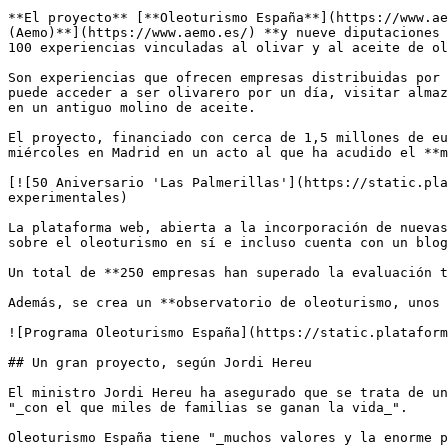
**El proyecto** [**Oleoturismo España**](https://www.ae
(Aemo)**](https://www.aemo.es/) **y nueve diputaciones 
100 experiencias vinculadas al olivar y al aceite de ol
Son experiencias que ofrecen empresas distribuidas por 
puede acceder a ser olivarero por un día, visitar almaz
en un antiguo molino de aceite.

El proyecto, financiado con cerca de 1,5 millones de eu
miércoles en Madrid en un acto al que ha acudido el **m
[![50 Aniversario 'Las Palmerillas'](https://static.pla
experimentales)

La plataforma web, abierta a la incorporación de nuevas
sobre el oleoturismo en sí e incluso cuenta con un blog
Un total de **250 empresas han superado la evaluación t
Además, se crea un **observatorio de oleoturismo, unos 
![Programa Oleoturismo España](https://static.plataform
## Un gran proyecto, según Jordi Hereu

El ministro Jordi Hereu ha asegurado que se trata de un
"_con el que miles de familias se ganan la vida_".

Oleoturismo España tiene "_muchos valores y la enorme p