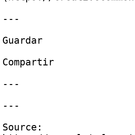
---

Guardar

Compartir

---

---

Source: 