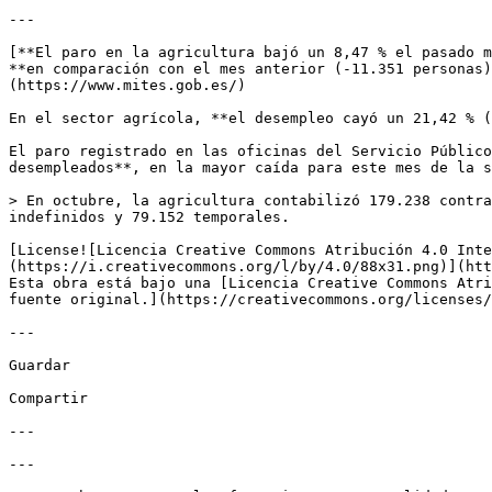
---

[**El paro en la agricultura bajó un 8,47 % el pasado m
**en comparación con el mes anterior (-11.351 personas)
(https://www.mites.gob.es/)

En el sector agrícola, **el desempleo cayó un 21,42 % (
El paro registrado en las oficinas del Servicio Público
desempleados**, en la mayor caída para este mes de la s
> En octubre, la agricultura contabilizó 179.238 contra
indefinidos y 79.152 temporales.

[License![Licencia Creative Commons Atribución 4.0 Inte
(https://i.creativecommons.org/l/by/4.0/88x31.png)](htt
Esta obra está bajo una [Licencia Creative Commons Atri
fuente original.](https://creativecommons.org/licenses/
---

Guardar

Compartir

---

---
