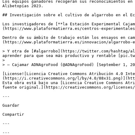
Los equipos ganadores recogerán sus reconocimientos en 
Alibetopías 2023.

## Investigación sobre el cultivo de algarrobo en el Ec
Los investigadores de [**la Estación Experimental Cajam
(https://www.plataformatierra.es/centros-experimentales
Dentro de su ámbito de trabajo están los ensayos en cam
(https://www.plataformatierra.es/innovacion/algarrobo-e
> Y otra de [#algarrobo](https://twitter.com/hashtag/al
aprender para que sea más productivo y rentable [pic.tw
> 

> — Cajamar ADNAgroFood (@ADNAgroFood) [September 1, 20
[License![Licencia Creative Commons Atribución 4.0 Inte
(https://i.creativecommons.org/l/by/4.0/88x31.png)](htt
Esta obra está bajo una [Licencia Creative Commons Atri
fuente original.](https://creativecommons.org/licenses/
---

Guardar

Compartir

---

---
