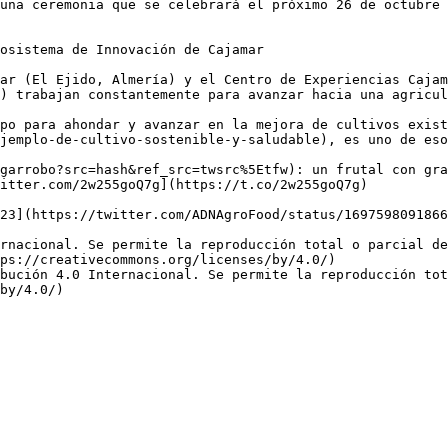
una ceremonia que se celebrará el próximo 26 de octubre 
osistema de Innovación de Cajamar

ar (El Ejido, Almería) y el Centro de Experiencias Cajam
) trabajan constantemente para avanzar hacia una agricul
po para ahondar y avanzar en la mejora de cultivos exist
jemplo-de-cultivo-sostenible-y-saludable), es uno de eso
garrobo?src=hash&ref_src=twsrc%5Etfw): un frutal con gra
itter.com/2w255goQ7g](https://t.co/2w255goQ7g)

23](https://twitter.com/ADNAgroFood/status/1697598091866
rnacional. Se permite la reproducción total o parcial d
ps://creativecommons.org/licenses/by/4.0/)  

bución 4.0 Internacional. Se permite la reproducción tot
by/4.0/)
