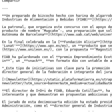
Compartir

---

**Un preparado de bizcocho hecho con harina de algarrob
Industrias de Alimentación y Bebidas (FIAB)**](https://
La patronal, que organiza este concurso con el apoyo de
producto -de nombre ‘Mugcake’-, una preparación que sol
Autónoma de Barcelona**](https://www.uab.cat/web/univer
En la final celebrada en la [**Fundación Alicia**](http
'Lunat'**](https://www.upv.es/es), un **producto que se
(https://www.unileon.es/), con la propuesta **‘Magostit
FIAB ha galardonado con el **premio Emprendimiento Ecot
in**’, un _**snack**_ **en formato dúo con untable de a
"_Este tipo de iniciativas son clave para la promoción 
director general de la federación e integrante del jura
[![Newsletter](https://static.plataformatierra.es/strap
newsletter/?utm_source=banner&utm_medium=actualidad&utm
**El director de I+D+i de FIAB, Eduardo Cotillas**, ha 
interesante y que demuestran en propuestas ambiciosas y
El jurado de esta decimocuarta edición ha estado presid
Administración, como el **director general de Industria