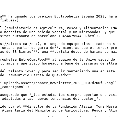
a** ha ganado los premios Ecotrophelia España 2023, ha a
fiab.es/).

l [**Ministerio de Agricultura, Pesca y Alimentación (MA
o necesita de una bebida vegetal y un microondas, y que 
sitat-autonoma-de-barcelona-1345467954409.html).

s://alicia.cat/es/), el segundo equipo clasificado ha si
 unta a partir de garrafón**, mientras que el tercer pr
as de El Bierzo’**, una **tortita dulce de harina de maí
rophelia EntreCompFood** al equipo de la Universidad de 
ltramuz y aperitivo horneado a base de cáscaras de altra
del talento joven y para seguir manteniendo una apuesta 
do, **Mauricio García de Quevedo**.

i-uploads/assets/banner_newsletter_2023_9107d200f3.png)
_campaign=nl1)

asegurado que "_los estudiantes siempre aportan una visi
 adaptadas a las nuevas tendencias del sector_".

ido por el **director de la Fundación Alicia, Toni Massa
 Alimentaria del Ministerio de Agricultura, Pesca y Alim