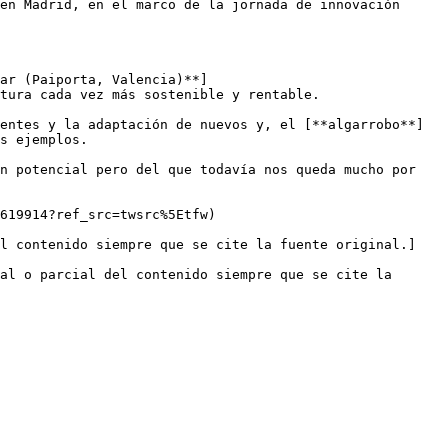
en Madrid, en el marco de la jornada de innovación 
ar (Paiporta, Valencia)**]
tura cada vez más sostenible y rentable.

entes y la adaptación de nuevos y, el [**algarrobo**]
s ejemplos. 

n potencial pero del que todavía nos queda mucho por 
619914?ref_src=twsrc%5Etfw)

el contenido siempre que se cite la fuente original.]
al o parcial del contenido siempre que se cite la 