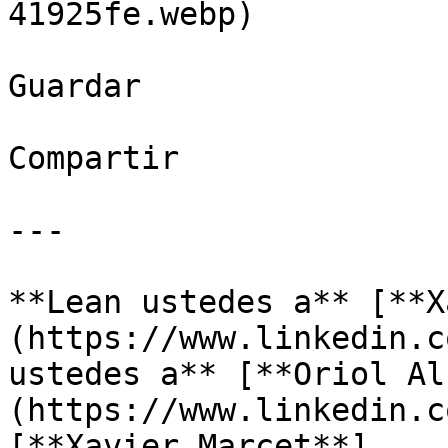
41925fe.webp)

Guardar

Compartir

---

**Lean ustedes a** [**X
(https://www.linkedin.c
ustedes a** [**Oriol Al
(https://www.linkedin.c
[**Xavier Marcet**]